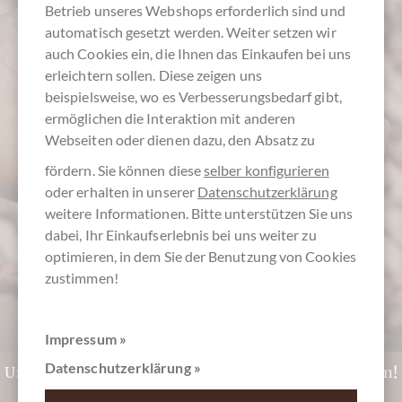
Betrieb unseres Webshops erforderlich sind und
automatisch gesetzt werden. Weiter setzen wir
auch Cookies ein, die Ihnen das Einkaufen bei uns
erleichtern sollen. Diese zeigen uns
beispielsweise, wo es Verbesserungsbedarf gibt,
Kundenservice
ermöglichen die Interaktion mit anderen
Webseiten oder dienen dazu, den Absatz zu
0511 - 90 88 99 84
fördern. Sie können diese
selber konfigurieren
oder erhalten in unserer
Datenschutzerklärung
Montag - Freitag 10-18 Uhr
weitere Informationen. Bitte unterstützen Sie uns
dabei, Ihr Einkaufserlebnis bei uns weiter zu
optimieren, in dem Sie der Benutzung von Cookies
zustimmen!
Impressum »
Datenschutzerklärung »
Unentschlossen? CHOCOLATS-DE-LUXE.DE Gutschein!
Zu den Gutscheinen