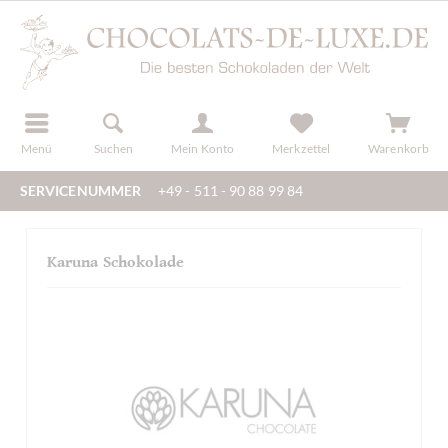
der
registrieren
Menü
Suchen
Mein Konto
Merkzettel
Warenkorb
SERVICENUMMER
+49 - 511 - 90 88 99 84
Karuna Schokolade