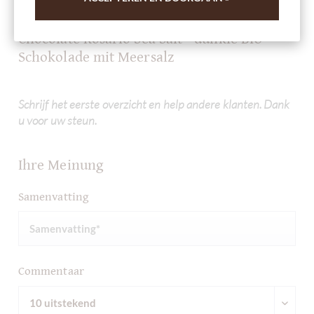
Andere klanten beoordeelden 71% Dark
Chocolate Rosario Sea Salt - dunkle BIO
Schokolade mit Meersalz
Schrijf het eerste overzicht en help andere klanten. Dank
u voor uw steun.
Ihre Meinung
Samenvatting
Commentaar