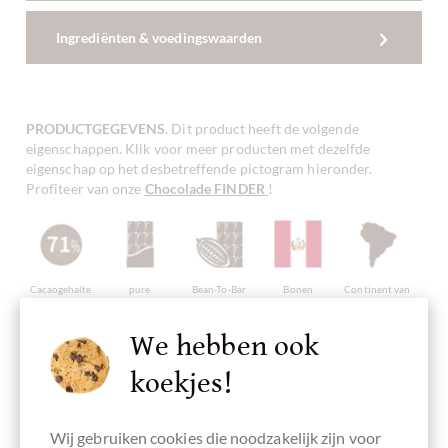
Ingrediënten & voedingswaarden
PRODUCTGEGEVENS
. Dit product heeft de volgende
eigenschappen. Klik voor meer producten met dezelfde
eigenschap op het desbetreffende pictogram hieronder.
Profiteer van onze
Chocolade FINDER
!
Cacaogehalte
pure
Bean-To-Bar
Bonen
Continent van
71 %
chocolade
chocolade
Oorsprong
Oorsprong
Peru
Chocolade uit
Zuid-Amerika
We hebben ook
koekjes!
Vervaardigd in
Chocolade met
glutenvrij
lecithinevrij
Bio chocolade
Wij gebruiken cookies die noodzakelijk zijn voor
Zwitserland,
zout
CH-BIO-006