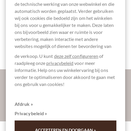
Zwitserse
de technische werking van onze webwinkel en die
chocolade
automatisch worden geplaatst. Verder gebruiken
wij ook cookies die bedoeld zijn om het winkelen
bij ons voor u gemakkelijker te maken. Deze laten
ons bijvoorbeeld zien waar er ruimte is voor
Directe
Verpakking
Chocoladerepen
verbetering, maken interactie met andere
handel,
lichtblauw
Chocolade
websites mogelijk of dienen ter bevordering van
Eerlijk
verhandeld
de verkoop. U kunt
deze zelf configureren
of
raadpleeg onze
privacybeleid
voor meer
informatie. Help ons uw winkelervaring bij ons
Laat ons uw inbox verzoeten:
verder te optimaliseren door akkoord te gaan met
ons gebruik van cookies!
Afdruk »
Absenden
Privacybeleid »
ACCEPTEREN EN DOORGAAN »