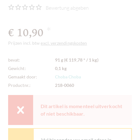
Bewertung abgeben
€ 10,90
*
Prijzen incl. btw
excl. verzendingskosten
bevat:
91 g (€ 119,78 * / 1 kg)
Gewicht:
0,1 kg
Gemaakt door:
Choba Choba
Productnr.:
218-0060
Dit artikel is momenteel uitverkocht
of niet beschikbaar.
Vul hieronder uw email adres in