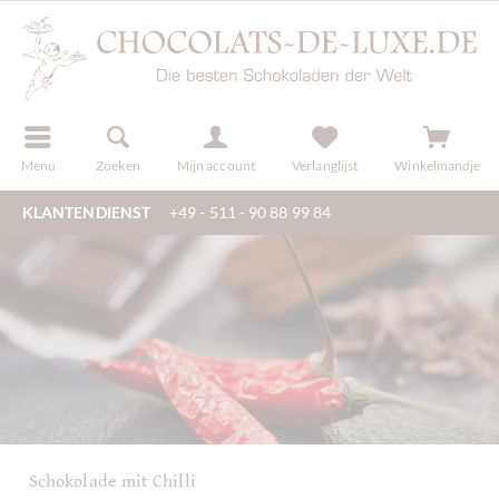
f
registreren
Menu
Zoeken
Mijn account
Verlanglijst
Winkelmandje
KLANTENDIENST
+49 - 511 - 90 88 99 84
Schokolade mit Chilli