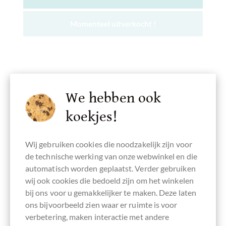
Momenteel uitverkocht !
Onthouden
We hebben ook
koekjes!
Wij gebruiken cookies die noodzakelijk zijn voor
de technische werking van onze webwinkel en die
Erleben Sie Geschmacksexplosionen am
automatisch worden geplaatst. Verder gebruiken
Gaumen beim Genuss von Schokolade mit
wij ook cookies die bedoeld zijn om het winkelen
Chili
bij ons voor u gemakkelijker te maken. Deze laten
Die Kombination von dunkler Schokolade mit Chili ist ein
ons bijvoorbeeld zien waar er ruimte is voor
mittelamerikanischer Klassiker. Hier in unserem
verbetering, maken interactie met andere