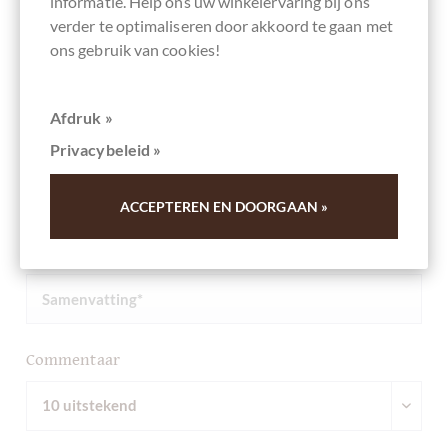
informatie. Help ons uw winkelervaring bij ons
verder te optimaliseren door akkoord te gaan met
Andere klanten beoordeelden Volltreffer
ons gebruik van cookies!
62% - Schokolade mit Kaffee
Afdruk »
Schrijf het eerste overzicht en help andere klanten. Dank
u voor uw steun.
Privacybeleid »
Ihre Meinung
ACCEPTEREN EN DOORGAAN »
Samenvatting
Commentaar