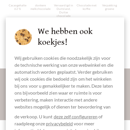
Cacaogehalte
donkere
Vervaardigd in
Chocolade met
Verpakking
62 %
melkchocolade
Duitsland,
koffie
groene
Duitse
chocolade
We hebben ook
koekjes!
Verpakking
Chocoladerepen
wit
Wij gebruiken cookies die noodzakelijk zijn voor
de technische werking van onze webwinkel en die
automatisch worden geplaatst. Verder gebruiken
Laat ons uw inbox verzoeten:
wij ook cookies die bedoeld zijn om het winkelen
bij ons voor u gemakkelijker te maken. Deze laten
ons bijvoorbeeld zien waar er ruimte is voor
verbetering, maken interactie met andere
Absenden
websites mogelijk of dienen ter bevordering van
de verkoop. U kunt
deze zelf configureren
of
raadpleeg onze
privacybeleid
voor meer