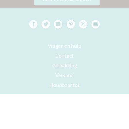
Vragen en hulp
Contact
verpakking
Versand
Houdbaar tot
Jouw rekening
AGB
Herroepingsrecht
privacy