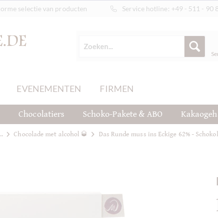
orme selectie van producten
Service hotline:
+49 - 511 - 90 
Se
EVENEMENTEN
FIRMEN
t
Chocolatiers
Schoko-Pakete & ABO
Kakaogeh
..
Chocolade met alcohol 🥃
Das Runde muss ins Eckige 62% - Schok