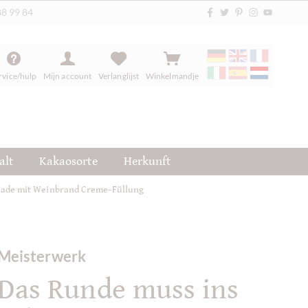
88 99 84
rvice/hulp
Mijn account
Verlanglijst
Winkelmandje
alt
Kakaosorte
Herkunft
olade mit Weinbrand Creme-Füllung
Meisterwerk
Das Runde muss ins