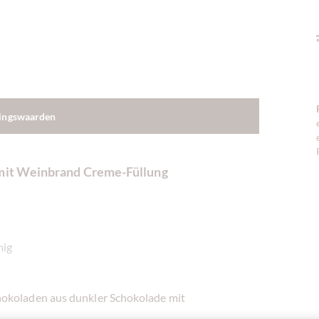
dingswaarden
 mit Weinbrand Creme-Füllung
mig
hokoladen aus dunkler Schokolade mit