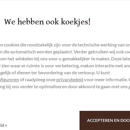
We hebben ook koekjes!
erg am Lech die gefüllten Schokoladen für die
n cookies die noodzakelijk zijn voor de technische werking van o
iert.
 die automatisch worden geplaatst. Verder gebruiken wij ook co
 om het winkelen bij ons voor u gemakkelijker te maken. Deze lat
 zien waar er ruimte is voor verbetering, maken interactie met an
elijk of dienen ter bevordering van de verkoop. U kunt
nfigureren
of raadpleeg onze
privacybeleid
voor meer informatie.
ng bij ons verder te optimaliseren door akkoord te gaan met ons 
ACCEPTEREN EN DOO
id »
s ins Eckige 62% - Schokolade mit