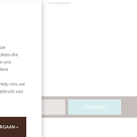
Verpakking
Verpakking
Chocoladerepen
groene
wit
nze
okies die
en ons
dere
 Help ons uw
gebruik van
Absenden
RGAAN »
Ihre Meinung