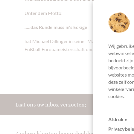
Unter dem Motto:
.....das Runde muss in's Eckige
hat Michael Dillinger in seiner Manufaktur in Landsb
Wij gebruike
Fußball Europameisterschaft und alle Fußballfans kre
webwinkel en
bedoeld zijn
bijvoorbeeld
websites mog
deze zelf co
winkelervari
cookies!
Laat ons uw inbox verzoeten:
Afdruk »
Privacybele
Andere klanten beoordeelden Das Runde mus