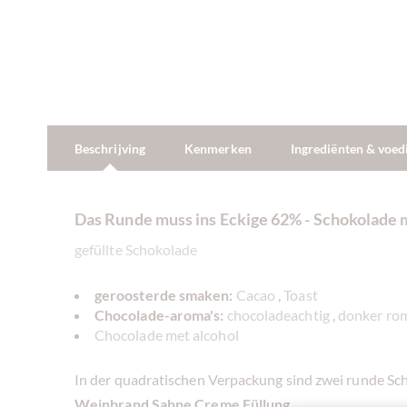
Beschrijving
Kenmerken
Ingrediënten & voe
Das Runde muss ins Eckige 62% - Schokolade
gefüllte Schokolade
geroosterde smaken:
Cacao
,
Toast
Chocolade-aroma's:
chocoladeachtig
,
donker ro
Chocolade met alcohol
In der quadratischen Verpackung sind zwei runde Sc
Weinbrand Sahne Creme Füllung.