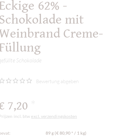
Eckige 62% -
Schokolade mit
Weinbrand Creme-
Füllung
gefüllte Schokolade
Bewertung abgeben
€ 7,20
*
Prijzen incl. btw
excl. verzendingskosten
bevat:
89 g (€ 80,90 * / 1 kg)