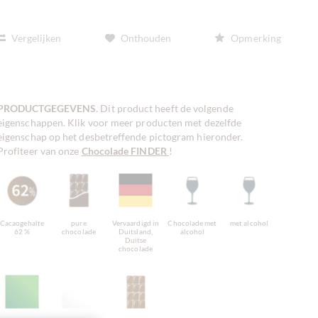
Vergelijken
Onthouden
Opmerking
PRODUCTGEGEVENS
. Dit product heeft de volgende
eigenschappen. Klik voor meer producten met dezelfde
eigenschap op het desbetreffende pictogram hieronder.
Profiteer van onze
Chocolade FINDER
!
Cacaogehalte
pure
Vervaardigd in
Chocolade met
met alcohol
62 %
chocolade
Duitsland,
alcohol
Duitse
chocolade