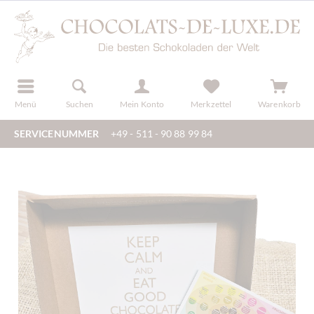
der
registrieren
Menü
Suchen
Mein Konto
Merkzettel
Warenkorb
SERVICENUMMER
+49 - 511 - 90 88 99 84