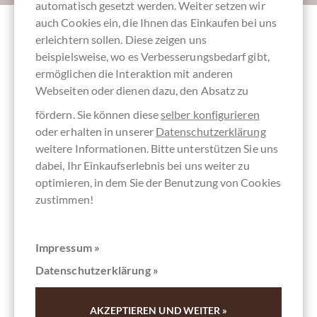
automatisch gesetzt werden. Weiter setzen wir
auch Cookies ein, die Ihnen das Einkaufen bei uns
erleichtern sollen. Diese zeigen uns
Andere Kunden bewerteten Weiße &
beispielsweise, wo es Verbesserungsbedarf gibt,
Milchschokoladen im Set (Edition Dezember
ermöglichen die Interaktion mit anderen
2024)
Webseiten oder dienen dazu, den Absatz zu
fördern. Sie können diese
selber konfigurieren
oder erhalten in unserer
Datenschutzerklärung
Schreiben Sie die erste Bewertung und helfen Sie dadurch
weitere Informationen. Bitte unterstützen Sie uns
anderen Kunden. Vielen Dank für Ihre Unterstützung.
dabei, Ihr Einkaufserlebnis bei uns weiter zu
optimieren, in dem Sie der Benutzung von Cookies
Ihre Meinung
zustimmen!
Zusammenfassung
Impressum »
Datenschutzerklärung »
Bewertung abgeben
AKZEPTIEREN UND WEITER »