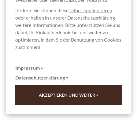
Paste di Mandorla - klassisches
fördern. Sie können diese
selber konfigurieren
Mandelgebäck
oder erhalten in unserer
Datenschutzerklärung
weitere Informationen. Bitte unterstützen Sie uns
weiches Marzipanebäck aus Italien
dabei, Ihr Einkaufserlebnis bei uns weiter zu
optimieren, in dem Sie der Benutzung von Cookies
Details
zustimmen!
Derzeit ausverkauft !
Impressum »
Datenschutzerklärung »
Inhalt
20 g
(75,00 € * / 1 kg)
1,50 €
*
AKZEPTIEREN UND WEITER »
Merken