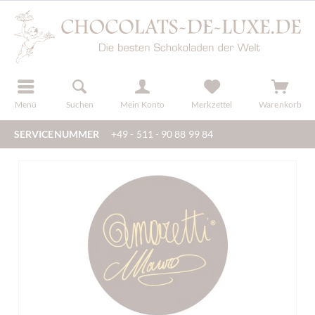
der
registrieren
Menü
Suchen
Mein Konto
Merkzettel
Warenkorb
SERVICENUMMER
+49 - 511 - 90 88 99 84