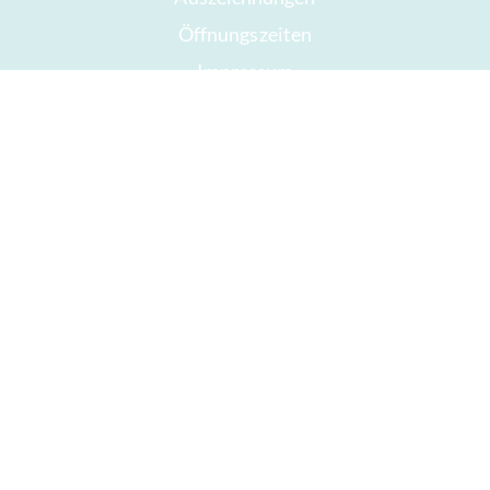
Öffnungszeiten
Impressum
Gute Schokolade
Presse
Schokolade verschenken
ICA
Copyright © 2022 -
chocolats-de-luxe.de
* Alle Preise verstehen sich inklusive der