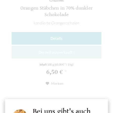
Cruzilles
Orangen Stäbchen in 70% dunkler
Schokolade
kandierte Orangenschalen
Details
Derzeit ausverkauft !
Inhalt
100 g
(65,00 € * / 1 kg)
6,50 €
*
Merken
Bei uns gibt's auch