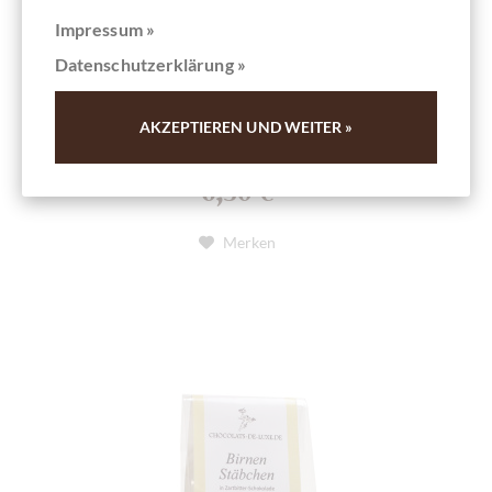
Impressum »
Details
Datenschutzerklärung »
Derzeit ausverkauft !
AKZEPTIEREN UND WEITER »
Inhalt
100 g
(65,00 € * / 1 kg)
6,50 €
*
Merken