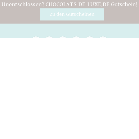
Unentschlossen? CHOCOLATS-DE-LUXE.DE Gutschein!
Zu den Gutscheinen
Fragen & Hilfe
Kontakt
Verpackung
Versand
Mindesthaltbarkeit
Ihr Konto
AGB