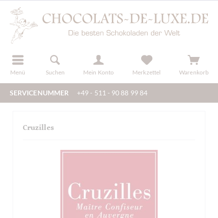
der
registrieren
Menü
Suchen
Mein Konto
Merkzettel
Warenkorb
SERVICENUMMER
+49 - 511 - 90 88 99 84
Cruzilles