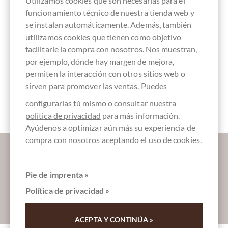
Utilizamos cookies que son necesarias para el
funcionamiento técnico de nuestra tienda web y
se instalan automáticamente. Además, también
Chocolate con
chocolate
sin gluten
sin lecitina
Embalaje
azúcar
puro sin
Azul
utilizamos cookies que tienen como objetivo
ingredientes
facilitarle la compra con nosotros. Nos muestran,
por ejemplo, dónde hay margen de mejora,
permiten la interacción con otros sitios web o
sirven para promover las ventas. Puedes
Barras de
chocolate
configurarlas tú mismo
o consultar nuestra
política de privacidad
para más información.
Ayúdenos a optimizar aún más su experiencia de
compra con nosotros aceptando el uso de cookies.
Déjanos endulzar tu bandeja de entrada:
Pie de imprenta »
Política de privacidad »
Absenden
ACEPTA Y CONTINÚA »