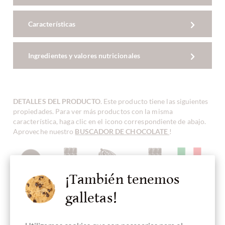
Características
Ingredientes y valores nutricionales
DETALLES DEL PRODUCTO
. Este producto tiene las siguientes
propiedades. Para ver más productos con la misma
característica, haga clic en el icono correspondiente de abajo.
Aproveche nuestro
BUSCADOR DE CHOCOLATE
!
¡También tenemos
Contenido
chocolate
Blend, Mezcla
Chocolate
Fabricado en
90 %
oscuro
de Cacao
Bean-To-Bar
Italia,
galletas!
chocolate
italiano