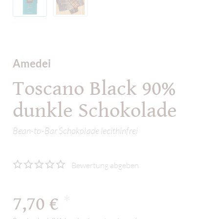
Amedei
Toscano Black 90%
dunkle Schokolade
Bean-to-Bar Schokolade lecithinfrei
Bewertung abgeben
7,70 €
*