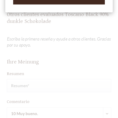
Otros clientes evaluados Toscano Black 90%
dunkle Schokolade
Escriba la primera reseña y ayude a otros clientes. Gracias
por su apoyo.
Ihre Meinung
Resumen
Comentario