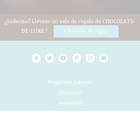
¿Indeciso? Llévese un vale de regalo de CHOCOLATS-
DE-LUXE !
A los vales de regalo
Preguntas y ayuda
Contacto
embalaje
Versand
Mejor antes
Su cuenta