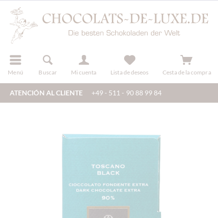
registro
Menú
Buscar
Mi cuenta
Lista de deseos
Cesta de la compra
ATENCIÓN AL CLIENTE
+49 - 511 - 90 88 99 84