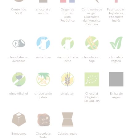
Contenido
chocolate
Origen de
Continente de
Fabricado en
55 %
oscuro
frijoles
origen
Inglaterra,
Dom.
Cioccolato
chocolate
República
dall'America
inglés
Centrale
chocolate con
sin lactosa
sin proteína de
chocolate sin
chocolate
avellanas
leche
soja
vegano
ohne Alkohol
sin aceite de
sin gluten
Chocolat
Embalaje
palma
Orgánico
negro
GB-ORG-05
Bombones
Chocolate
Caja de regalo
Trufa