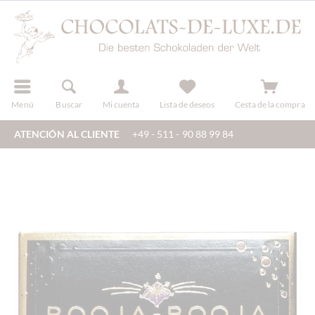
registro
Menú
Buscar
Mi cuenta
Lista de deseos
Cesta de la compra
ATENCIÓN AL CLIENTE
+49 - 511 - 90 88 99 84
zeigen