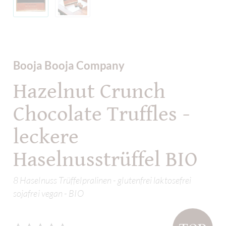
Booja Booja Company
Hazelnut Crunch
Chocolate Truffles -
leckere
Haselnusstrüffel BIO
8 Haselnuss Trüffelpralinen - glutenfrei laktosefrei
sojafrei vegan - BIO