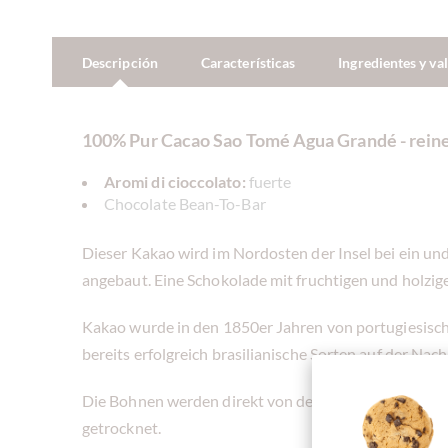
Descripción
Características
Ingredientes y va
100% Pur Cacao Sao Tomé Agua Grandé - rein
Aromi di cioccolato:
fuerte
Chocolate Bean-To-Bar
Dieser Kakao wird im Nordosten der Insel bei ein u
angebaut. Eine Schokolade mit fruchtigen und holzi
Kakao wurde in den 1850er Jahren von portugiesische
bereits erfolgreich brasilianische Sorten auf der Nac
Die Bohnen werden direkt von den Kleinbauern geka
getrocknet.