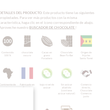
DETALLES DEL PRODUCTO
. Este producto tiene las siguientes
propiedades. Para ver más productos con la misma
característica, haga clic en el icono correspondiente de abajo.
Aproveche nuestro
BUSCADOR DE CHOCOLATE
!
Contenido
chocolate
Cacao en
Chocolate
Origen de
100 %
oscuro
grano
Bean-To-Bar
frijoles
Forastero
Santo Tomé
Continente de
Fabricado en
bajo nivel de
Sin azúcar
Comercio
origen
Francia,
azúcar
añadido
directo,
Chocolate de
chocolate
(contiene
Chocolate
África
francés
azúcar natural)
Comercio
justo