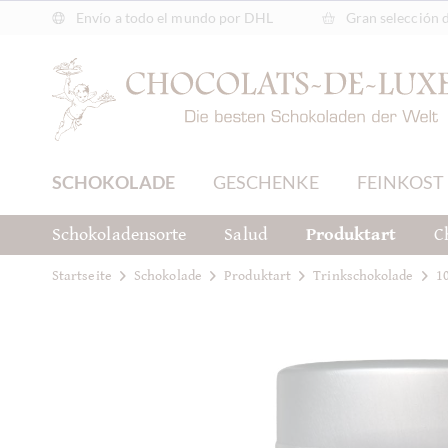
Envío a todo el mundo por DHL
Gran selección 
SCHOKOLADE
GESCHENKE
FEINKOST
Schokoladensorte
Salud
Produktart
C
Startseite
Schokolade
Produktart
Trinkschokolade
1