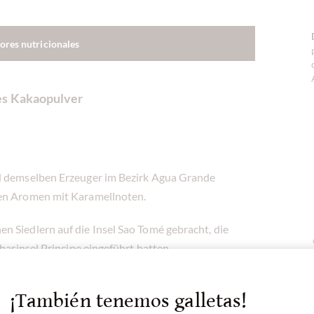
lores nutricionales
es Kakaopulver
nd demselben Erzeuger im Bezirk Agua Grande
gen Aromen mit Karamellnoten.
n Siedlern auf die Insel Sao Tomé gebracht, die
hbarinsel Principe eingeführt hatten.
uft und dann an einem Ort fermentiert und
¡También tenemos galletas!