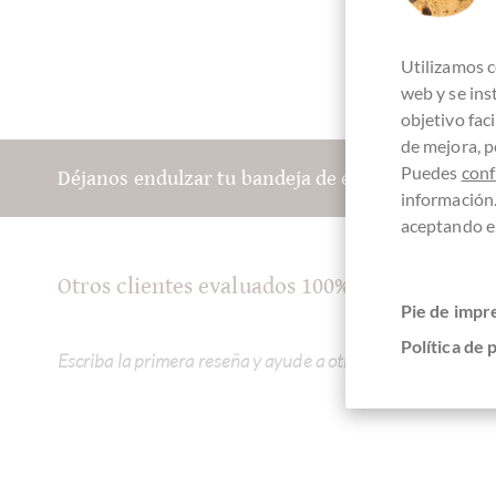
Utilizamos c
web y se in
objetivo fac
de mejora, p
Puedes
conf
Déjanos endulzar tu bandeja de entrada:
información
aceptando el
Otros clientes evaluados 100% Pur Cacao Sa
Pie de impr
Política de 
Escriba la primera reseña y ayude a otros clientes. Gracias