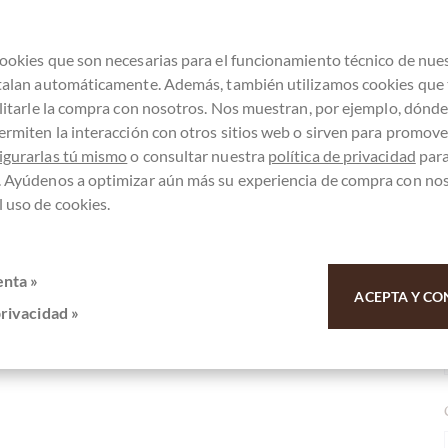
ookies que son necesarias para el funcionamiento técnico de nue
stalan automáticamente. Además, también utilizamos cookies que
ilitarle la compra con nosotros. Nos muestran, por ejemplo, dónd
ermiten la interacción con otros sitios web o sirven para promover
igurarlas tú mismo
o consultar nuestra
política de privacidad
par
. Ayúdenos a optimizar aún más su experiencia de compra con no
 uso de cookies.
o Tomé Agua Grandé - reines Kakaopulver
enta »
ACEPTA Y CO
privacidad »
 por su apoyo.