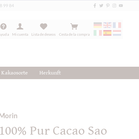
88 99 84
Ayuda
Mi cuenta
Lista de deseos
Cesta de la compra
Kakaosorte
Herkunft
Morin
100% Pur Cacao Sao