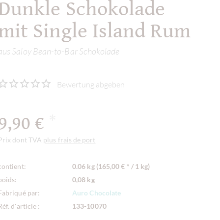
Dunkle Schokolade
mit Single Island Rum
aus Saloy Bean-to-Bar Schokolade
Bewertung abgeben
9,90 €
*
Prix dont TVA
plus frais de port
contient:
0.06 kg (165,00 € * / 1 kg)
poids:
0,08 kg
Fabriqué par:
Auro Chocolate
Réf. d'article :
133-10070