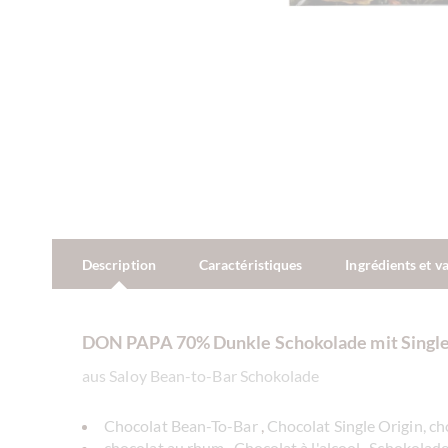
Description
Caractéristiques
Ingrédients et v
DON PAPA 70% Dunkle Schokolade mit Single
aus Saloy Bean-to-Bar Schokolade
Chocolat Bean-To-Bar
,
Chocolat Single Origin, ch
chocolat au rhum
,
Chocolat à l'alcool
,
Schokolade