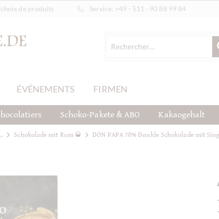
choix de produits
Service:
+49 - 511 - 90 88 99 84
ÉVÉNEMENTS
FIRMEN
hocolatiers
Schoko-Pakete & ABO
Kakaogehalt
..
Schokolade mit Rum 🥃
DON PAPA 70% Dunkle Schokolade mit Sing