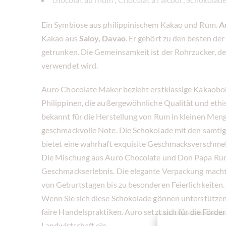
Ein Symbiose aus philippinischem Kakao und Rum.
A
Kakao aus
Saloy, Davao
. Er gehört zu den besten de
getrunken. Die Gemeinsamkeit ist der Rohrzucker, de
verwendet wird.
Auro Chocolate Maker bezieht erstklassige Kakaobo
Philippinen, die außergewöhnliche Qualität und eth
bekannt für die Herstellung von Rum in kleinen Menge
geschmackvolle Note. Die Schokolade mit den samt
bietet eine wahrhaft exquisite Geschmacksverschme
Die Mischung aus Auro Chocolate und Don Papa Rum s
Geschmackserlebnis. Die elegante Verpackung macht 
von Geburtstagen bis zu besonderen Feierlichkeiten.
Wenn Sie sich diese Schokolade gönnen unterstützen
faire Handelspraktiken. Auro setzt sich für die Förd
Landwirtschaft ein.