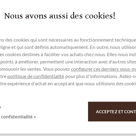
Dekadenz der
70% Zartbitterschokolade von
Nous avons aussi des cookies!
reuen Sie Ihre Geschmacksnerven und tragen Sie
ns des cookies qui sont nécessaires au fonctionnement technique
ligne et qui sont définis automatiquement. En outre, nous utiliso
s cookies destinés à faciliter vos achats chez nous. Elles nous ind
 points à améliorer, permettent une interaction avec d'autres sit
ez-vous ici pour notre SchokoNEWS:
romouvoir les ventes. Vous pouvez
configurer ces derniers vous-
otre
politique de confidentialité
pour plus d'informations. Aidez-n
tre expérience d'achat en acceptant que nous utilisions des cooki
Schokolade mit Single Island Rum
»
ACCEPTEZ ET CONTI
 Merci pour votre soutien.
 confidentialité »