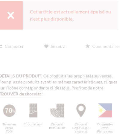
Cet article est actuellement épuisé ou
n'est plus disponible.
Comparer
Se souv.
Commentaire
DÉTAILS DU PRODUIT
. Ce produit a les propriétés suivantes.
Pour plus de produits ayant les mêmes caractéristiques, cliquez
sur l'icône correspondante ci-dessous. Profitez de notre
TROUVER de chocolat
!
Teneur en
Chocolat noir
Chocolat
Chocolat
Origine des
cacao
Bean-To-Bar
Single Origin,
fèves
70 %
chocolat
Philippines