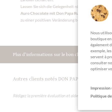
Lassen Sie sich die Gelegenheit nicht entgehen, die 
Auro Chocolate mit Don Papa Rum
zu genießen. Erf
zu einer positiven Veränderung bei.
Nous utiliso
boutique en 
également de
exemple, les
Plus d'informations sur le bon chocolat? Inscriv
servent à p
consulter n
optimiser vo
Autres clients notés DON PAPA 70% Dunkle 
Impression 
Rédigez la première évaluation et aidez les autres clients.
Politique de