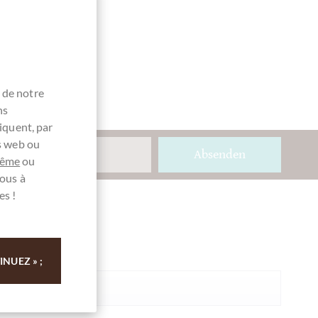
 de notre
ns
iquent, par
es web ou
Absenden
même
ou
ous à
es !
Ihre Meinung
Résumé
NUEZ » ;