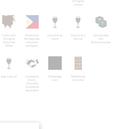
d'origine
unique
Continent
Produit en
chocolat au
Chocolat à
Schokolade
d'origine
Philippines,
rhum
l'alcool
mit
Chocolat
chocolat
Rohrohrzucker
d'Asie
philippin
avec l'alcool
Commerce
Emballage
Tablette de
direct,
noir
chocolat
Chocolat
Commerce
équitable