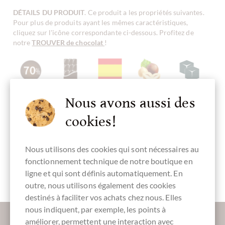
DÉTAILS DU PRODUIT
. Ce produit a les propriétés suivantes.
Pour plus de produits ayant les mêmes caractéristiques,
cliquez sur l'icône correspondante ci-dessous. Profitez de
notre
TROUVER de chocolat
!
Teneur en
Chocolat noir
Produit en
Chocolat aux
Chocolat avec
Nous avons aussi des
cacao
Espagne,
noisettes
sucre
70 %
chocolat
entières
espagnol
cookies!
Nous utilisons des cookies qui sont nécessaires au
fonctionnement technique de notre boutique en
Chocolat à la
sans gluten
Emballage
Tablette de
noisette
brun
chocolat
ligne et qui sont définis automatiquement. En
outre, nous utilisons également des cookies
destinés à faciliter vos achats chez nous. Elles
nous indiquent, par exemple, les points à
Plus d'informations sur le bon chocolat?
améliorer, permettent une interaction avec