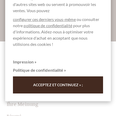
Inscrivez-vous ici pour notre SchokoNEWS:
d'autres sites web ou servent à promouvoir les
ventes. Vous pouvez
configurer ces derniers vous-même
ou consulter
notre
politique de confidentialité
pour plus
Absenden
d'informations. Aidez-nous à optimiser votre
expérience d'achat en acceptant que nous
utilisions des cookies !
Autres clients notés 70% Dunkle Schokolade
Impression »
mit ganzen Haselnüssen
Politique de confidentialité »
Rédigez la première évaluation et aidez les autres clients.
ACCEPTEZ ET CONTINUEZ » ;
Merci pour votre soutien.
Ihre Meinung