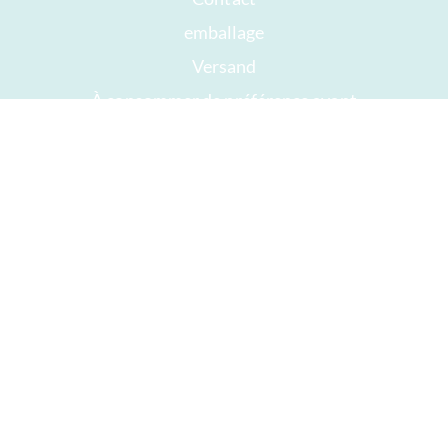
emballage
Versand
À consommer de préférence avant
Votre compte
AGB
Droit de rétractation
intimité
Plan du site
Récompenses
Öffnungszeiten
Impressum
Bon chocolat