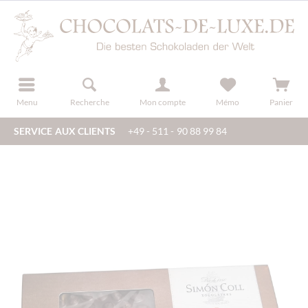
en
u
s'inscrire
Menu
Recherche
Mon compte
Mémo
Panier
SERVICE AUX CLIENTS
+49 - 511 - 90 88 99 84
üssen