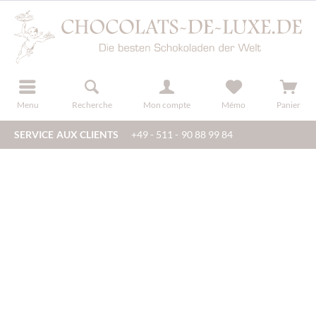
en
u
s'inscrire
Menu
Recherche
Mon compte
Mémo
Panier
SERVICE AUX CLIENTS
+49 - 511 - 90 88 99 84
üssen