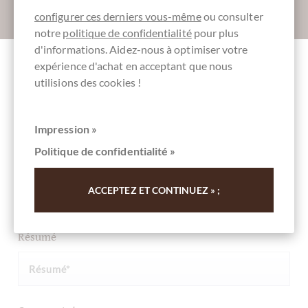
Absenden
configurer ces derniers vous-même
ou consulter
notre
politique de confidentialité
pour plus
d'informations. Aidez-nous à optimiser votre
expérience d'achat en acceptant que nous
Autres clients notés Iingot Nocciolato Latte -
utilisions des cookies !
Vollmilch Schokoladenriegel 31,8%
Impression »
Rédigez la première évaluation et aidez les autres clients.
Politique de confidentialité »
Merci pour votre soutien.
ACCEPTEZ ET CONTINUEZ » ;
Ihre Meinung
Résumé