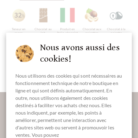
Teneur en
Chocolat au
Produit en
Chocolat aux
Chocolat à la
cacao
lait
Italie, chocolat
noisettes
noisette
32 %
italien
entières
Nous avons aussi des
cookies!
sans alcool
sans gluten
Emballage
Barre
Fingerfood
brun
doux
Nous utilisons des cookies qui sont nécessaires au
fonctionnement technique de notre boutique en
ligne et qui sont définis automatiquement. En
outre, nous utilisons également des cookies
Plus d'informations sur le bon chocolat?
destinés à faciliter vos achats chez nous. Elles
Inscrivez-vous ici pour notre SchokoNEWS:
nous indiquent, par exemple, les points à
améliorer, permettent une interaction avec
d'autres sites web ou servent à promouvoir les
ventes. Vous pouvez