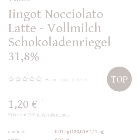
Iingot Nocciolato
Latte - Vollmilch
Schokoladenriegel
31,8%
TOP
Bewertung abgeben
1,20 €
*
Prix dont TVA
plus frais de port
contient:
0.01 kg (120,00 € * / 1 kg)
poids:
0,02 kg