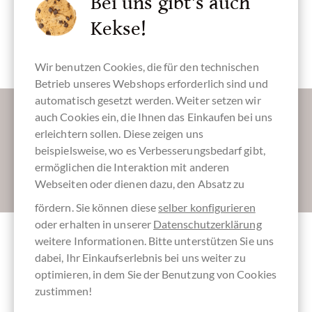
Bei uns gibt's auch
Büro / Home-
Geschenk-
Office Paket
Paket,
Kekse!
Schokoladen
Geschenk
Paket
Wir benutzen Cookies, die für den technischen
Betrieb unseres Webshops erforderlich sind und
automatisch gesetzt werden. Weiter setzen wir
Lassen Sie uns Ihren Posteingang versüßen:
auch Cookies ein, die Ihnen das Einkaufen bei uns
erleichtern sollen. Diese zeigen uns
beispielsweise, wo es Verbesserungsbedarf gibt,
ermöglichen die Interaktion mit anderen
Absenden
Webseiten oder dienen dazu, den Absatz zu
fördern. Sie können diese
selber konfigurieren
oder erhalten in unserer
Datenschutzerklärung
weitere Informationen. Bitte unterstützen Sie uns
Andere Kunden bewerteten Geschenkset
dabei, Ihr Einkaufserlebnis bei uns weiter zu
Schokolade im Büropaket
optimieren, in dem Sie der Benutzung von Cookies
zustimmen!