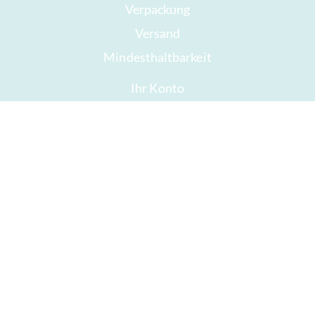
Verpackung
Versand
Mindesthaltbarkeit
Ihr Konto
AGB
Widerrufsrecht
Datenschutz
Sitemap
Auszeichnungen
Öffnungszeiten
Impressum
Gute Schokolade