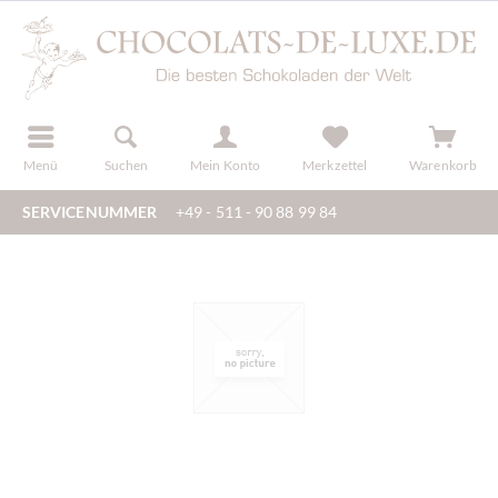
der
registrieren
Menü
Suchen
Mein Konto
Merkzettel
Warenkorb
SERVICENUMMER
+49 - 511 - 90 88 99 84