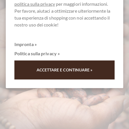
politica sulla privacy
per maggiori informazioni.
Per favore, aiutaci a ottimizzare ulteriormente la
tua esperienza di shopping con noi accettando il
nostro uso dei cookie!
Impronta »
Politica sulla privacy »
servizio clienti
+49 - 511 - 90 88 99 84
ACCETTARE E CONTINUARE »
Lun - Ven 10 - 18 h