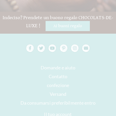
Indeciso? Prendete un buono regalo CHOCOLATS-DE-
LUXE !
Ai buoni regalo
Domande e aiuto
Contatto
confezione
Versand
Da consumarsi preferibilmente entro
Il tuo account