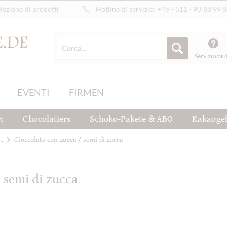
ezione di prodotti
Hotline di servizio:
+49 - 511 - 90 88 99 
Servizio/aiu
EVENTI
FIRMEN
t
Chocolatiers
Schoko-Pakete & ABO
Kakaoge
..
Cioccolato con zucca / semi di zucca
 semi di zucca