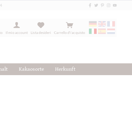
84
to
Il mio account
Lista desideri
Carrello d\'acquisto
halt
Kakaosorte
Herkunft