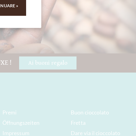
INUARE »
UXE !
Ai buoni regalo
Premi
Buon cioccolato
Öffnungszeiten
Fretta
Impressum
Dare via il cioccolato