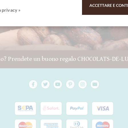
ACCETTARE E CONT
a privacy »
Lun - Ven 10 - 18 h
so? Prendete un buono regalo CHOCOLATS-DE-L