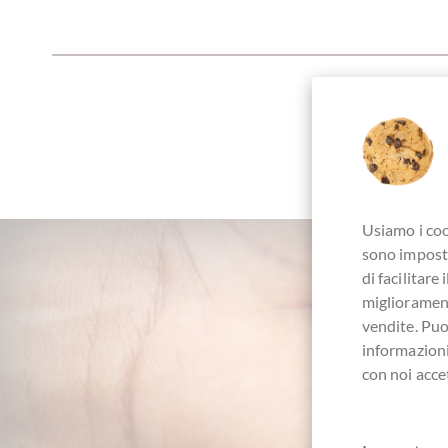
Usiamo i coo
sono imposta
di facilitar
migliorament
vendite. Pu
informazioni
con noi acce
+4