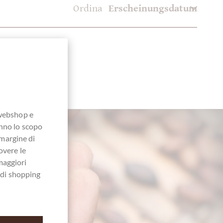
Ordina
 webshop e
anno lo scopo
 margine di
overe le
maggiori
a di shopping
 84