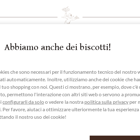
Abbiamo anche dei biscotti!
kies che sono necessari per il funzionamento tecnico del nostro
ti automaticamente. Inoltre, utilizziamo anche dei cookie che h
e il tuo shopping con noi. Questi ci mostrano, per esempio, dove c'è
o, permettono l'interazione con altri siti web o servono a promu
oi
configurarli da solo
o vedere la nostra
politica sulla privacy
per 
servizio clienti
. Per favore, aiutaci a ottimizzare ulteriormente la tua esperienz
ttando il nostro uso dei cookie!
9 - 511 - 90 88 99