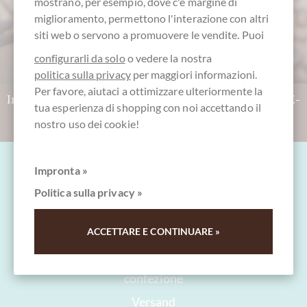
mostrano, per esempio, dove c'è margine di
miglioramento, permettono l'interazione con altri
siti web o servono a promuovere le vendite. Puoi
configurarli da solo
o vedere la nostra
politica sulla privacy
per maggiori informazioni.
Per favore, aiutaci a ottimizzare ulteriormente la
Indeciso? Prendete un buono regalo CHOCOLATS-DE-
tua esperienza di shopping con noi accettando il
LUXE !
Ai buoni regalo
nostro uso dei cookie!
Impronta »
Politica sulla privacy »
Domande e aiuto
ACCETTARE E CONTINUARE »
Contatto
confezione
Versand