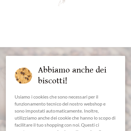
Abbiamo anche dei
biscotti!
servizio clienti
Usiamo i cookies che sono necessari per il
funzionamento tecnico del nostro webshop e
+49 - 511 - 90 88 99 84
sono impostati automaticamente. Inoltre,
utilizziamo anche dei cookie che hanno lo scopo di
Lun - Ven 10 - 18 h
facilitare il tuo shopping con noi. Questi ci