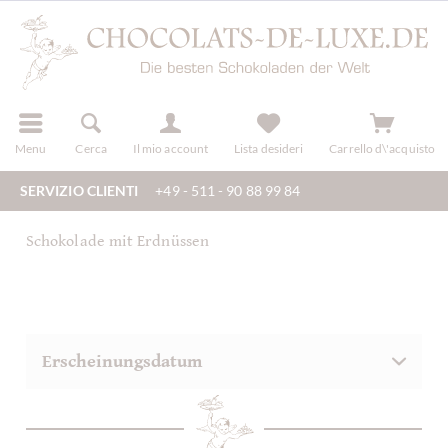
registra
Menu
Cerca
Il mio account
Lista desideri
Carrello d\'acquisto
SERVIZIO CLIENTI
+49 - 511 - 90 88 99 84
Schokolade mit Erdnüssen