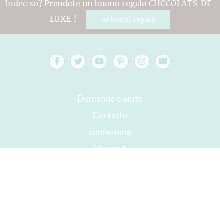
Indeciso? Prendete un buono regalo CHOCOLATS-DE-
LUXE !
Ai buoni regalo
Domande e aiuto
Contatto
confezione
Versand
Da consumarsi preferibilmente entro
Il tuo account
AGB