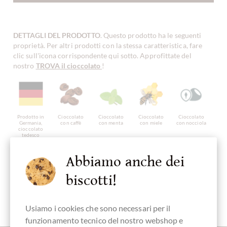
DETTAGLI DEL PRODOTTO
. Questo prodotto ha le seguenti
proprietà. Per altri prodotti con la stessa caratteristica, fare
clic sull'icona corrispondente qui sotto. Approfittate del
nostro
TROVA il cioccolato
!
Prodotto in
Cioccolato
Cioccolato
Cioccolato
Cioccolato
Germania,
con caffè
con menta
con miele
con nocciola
cioccolato
tedesco
Abbiamo anche dei
biscotti!
Imballaggio
Cioccolatini
crema
Usiamo i cookies che sono necessari per il
funzionamento tecnico del nostro webshop e