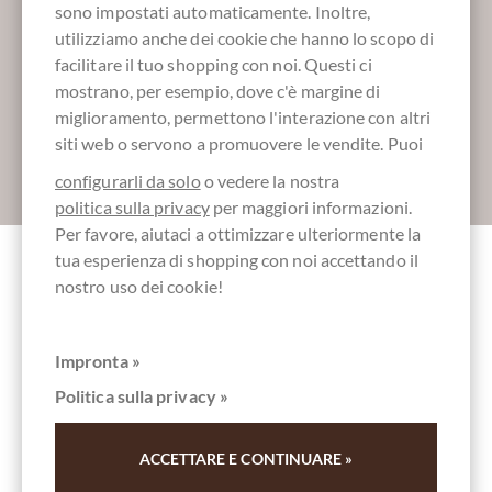
sono impostati automaticamente. Inoltre,
Maggiori informazioni sul buon cioccolato?
utilizziamo anche dei cookie che hanno lo scopo di
Registrati qui per i nostri SchokoNEWS:
facilitare il tuo shopping con noi. Questi ci
mostrano, per esempio, dove c'è margine di
miglioramento, permettono l'interazione con altri
siti web o servono a promuovere le vendite. Puoi
Absenden
configurarli da solo
o vedere la nostra
politica sulla privacy
per maggiori informazioni.
Per favore, aiutaci a ottimizzare ulteriormente la
tua esperienza di shopping con noi accettando il
nostro uso dei cookie!
Altri clienti valutati Honig Pralinen
Selektion 3 x 3 mit Minze, Kaffee, Nuss in
Zartbitterschokolade
Impronta »
Politica sulla privacy »
So lecker!
ACCETTARE E CONTINUARE »
Die besten Pralinen die wir seit langem