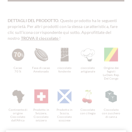
DETTAGLI DEL PRODOTTO
. Questo prodotto ha le seguenti
proprietà. Per altri prodotti con la stessa caratteristica, fare
clic sull'icona corrispondente qui sotto. Approfittate del
nostro
TROVA il cioccolato
!
Cacao
Fava di cacao
cioccolato
cioccolato
Origine dei
70 %
Amelonado
fondente
artigianale
fagioli
La Dem. Rep.
Del Congo
Continente di
Prodotto in
Prodotto in
Cioccolato
Cioccolato
origine
Svizzera,
Scozia,
con ciliegia
con zucchero
Cioccolato
Cioccolato
Cioccolato
di canna
dall'Africa
svizzero
scozzese