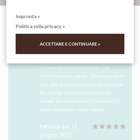
Impronta »
Altri clienti valutati Black Cherry - 70%
Politica sulla privacy »
dunkle Bio Schokolade mit Kirschen
ACCETTARE E CONTINUARE »
Mein neuer Favorit
Ich liebe diese tolle Schokolade. Die
Kirschstückchen und der Geschmack waren
mild, aber durchaus präsent und ergänzten
die cremige, dunkle Schokolade total
perfekt. Sie ist mein neuer Favorit und ich
werde sie definitiv wieder kaufen.
Patricia
am
10
giugno 2025