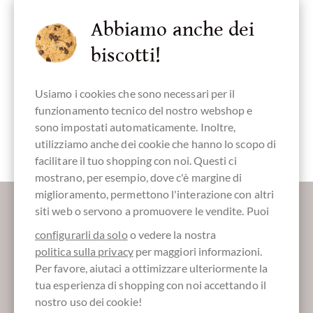
Abbiamo anche dei
senza glutine
vegan-cordiale
Cioccolate Bio
Completamente
imballaggio
biscotti!
GB-ORG-02
riciclabile
senza plastica
Usiamo i cookies che sono necessari per il
funzionamento tecnico del nostro webshop e
sono impostati automaticamente. Inoltre,
Imballaggio
Tavola di
rosso
cioccolato
utilizziamo anche dei cookie che hanno lo scopo di
facilitare il tuo shopping con noi. Questi ci
mostrano, per esempio, dove c'è margine di
miglioramento, permettono l'interazione con altri
Maggiori informazioni sul buon cioccolato?
siti web o servono a promuovere le vendite. Puoi
Registrati qui per i nostri SchokoNEWS:
configurarli da solo
o vedere la nostra
politica sulla privacy
per maggiori informazioni.
Per favore, aiutaci a ottimizzare ulteriormente la
tua esperienza di shopping con noi accettando il
Absenden
nostro uso dei cookie!