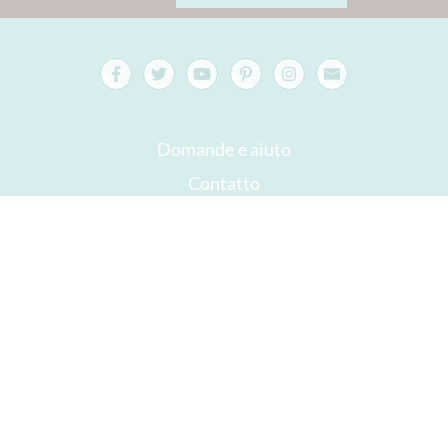
Domande e aiuto
Contatto
confezione
Versand
Da consumarsi preferibilmente entro
Il tuo account
AGB
Diritto di recesso
privacy