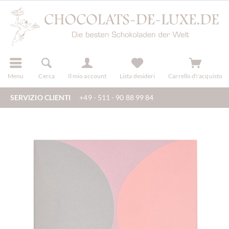
registra
Menu
Cerca
Il mio account
Lista desideri
Carrello d\'acquisto
SERVIZIO CLIENTI
+49 - 511 - 90 88 99 84