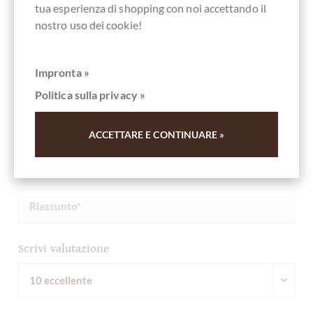
tua esperienza di shopping con noi accettando il
Altri clienti valutati Chocowerk Orange
nostro uso dei cookie!
Schokolade mit Orange Geschenkset
Impronta »
Scrivi la prima recensione e aiuta gli altri clienti. Grazie
Politica sulla privacy »
per il vostro sostegno.
ACCETTARE E CONTINUARE »
Ihre Meinung
Riassunto
Scrivi valutazione