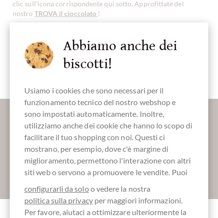
clic sull'icona corrispondente qui sotto. Approfittate del
nostro
TROVA il cioccolato
!
Abbiamo anche dei
biscotti!
cioccolato
all'arancia
Usiamo i cookies che sono necessari per il
funzionamento tecnico del nostro webshop e
Maggiori informazioni sul buon cioccolato?
sono impostati automaticamente. Inoltre,
Registrati qui per i nostri SchokoNEWS:
utilizziamo anche dei cookie che hanno lo scopo di
facilitare il tuo shopping con noi. Questi ci
mostrano, per esempio, dove c'è margine di
miglioramento, permettono l'interazione con altri
siti web o servono a promuovere le vendite. Puoi
Absenden
configurarli da solo
o vedere la nostra
politica sulla privacy
per maggiori informazioni.
Per favore, aiutaci a ottimizzare ulteriormente la