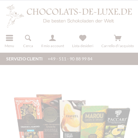
registra
Menu
Cerca
Il mio account
Lista desideri
Carrello d\'acquisto
SERVIZIO CLIENTI
+49 - 511 - 90 88 99 84