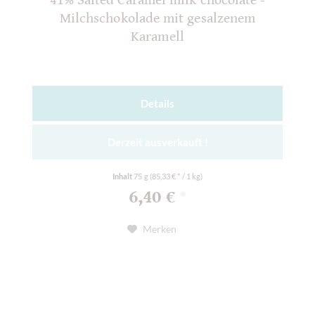
41% Salted Caramel milk chocolate -
Milchschokolade mit gesalzenem
Karamell
Details
Derzeit ausverkauft !
Inhalt
75 g
(85,33 € * / 1 kg)
6,40 €
*
Merken