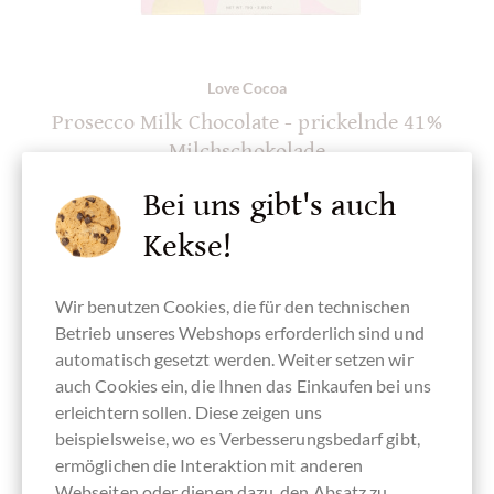
Love Cocoa
Prosecco Milk Chocolate - prickelnde 41%
Milchschokolade
made in the UK
Bei uns gibt's auch
Kekse!
Details
Wir benutzen Cookies, die für den technischen
Derzeit ausverkauft !
Betrieb unseres Webshops erforderlich sind und
automatisch gesetzt werden. Weiter setzen wir
Inhalt
75 g
(85,33 € * / 1 kg)
auch Cookies ein, die Ihnen das Einkaufen bei uns
6,40 €
*
erleichtern sollen. Diese zeigen uns
beispielsweise, wo es Verbesserungsbedarf gibt,
Merken
ermöglichen die Interaktion mit anderen
Webseiten oder dienen dazu, den Absatz zu