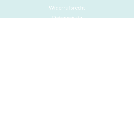
Widerrufsrecht
Datenschutz
Sitemap
Auszeichnungen
Öffnungszeiten
Impressum
Gute Schokolade
Presse
Schokolade verschenken
ICA