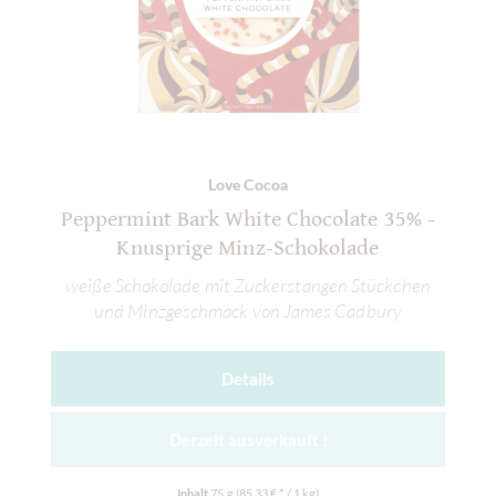
Love Cocoa
Peppermint Bark White Chocolate 35% -
Knusprige Minz-Schokolade
weiße Schokolade mit Zuckerstangen Stückchen
und Minzgeschmack von James Cadbury
Details
Derzeit ausverkauft !
Inhalt
75 g
(85,33 € * / 1 kg)