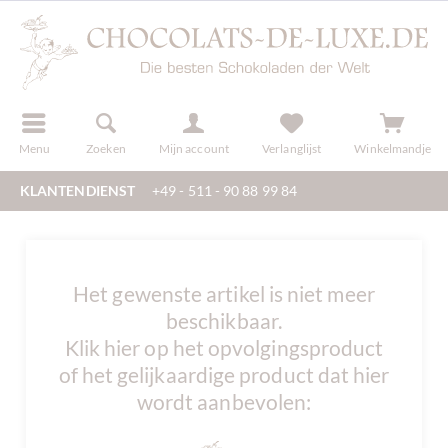
f
registreren
Menu
Zoeken
Mijn account
Verlanglijst
Winkelmandje
KLANTENDIENST
+49 - 511 - 90 88 99 84
Het gewenste artikel is niet meer
beschikbaar.
Klik hier op het opvolgingsproduct
of het gelijkaardige product dat hier
wordt aanbevolen: