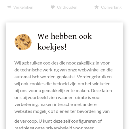
Vergelijken
Onthouden
Opmerking
We hebben ook
Beschrijving
koekjes!
Kenmerken
Wij gebruiken cookies die noodzakelijk zijn voor
de technische werking van onze webwinkel en die
Ingrediënten & voedingswaarden
automatisch worden geplaatst. Verder gebruiken
wij ook cookies die bedoeld zijn om het winkelen
bij ons voor u gemakkelijker te maken. Deze laten
ons bijvoorbeeld zien waar er ruimte is voor
PRODUCTGEGEVENS
. Dit product heeft de volgende
verbetering, maken interactie met andere
eigenschappen. Klik voor meer producten met dezelfde
eigenschap op het desbetreffende pictogram hieronder.
websites mogelijk of dienen ter bevordering van
Profiteer van onze
Chocolade FINDER
!
de verkoop. U kunt
deze zelf configureren
of
raadpleeg onze
privacybeleid
voor meer