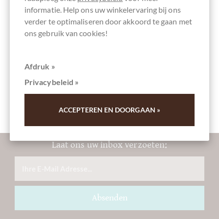
informatie. Help ons uw winkelervaring bij ons
verder te optimaliseren door akkoord te gaan met
Cacaogehalte
gevulde
pure
Vervaardigd in
Chocolade met
ons gebruik van cookies!
60 %
chocolade
chocolade
Italië,
koffie
Italiaanse
chocolade
Afdruk »
Privacybeleid »
glutenvrij
ohne Alkohol
Verpakking
Chocoladerepen
bruine
ACCEPTEREN EN DOORGAAN »
Laat ons uw inbox verzoeten:
Absenden