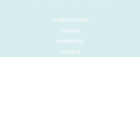
Vragen en hulp
Contact
verpakking
Versand
Houdbaar tot
Jouw rekening
AGB
Herroepingsrecht
privacy
Sitemap
Onderscheidingen