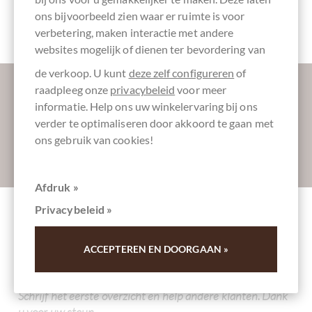
Verpakking
Chocoladerepen
ons bijvoorbeeld zien waar er ruimte is voor
crèmekleuren
verbetering, maken interactie met andere
websites mogelijk of dienen ter bevordering van
de verkoop. U kunt
deze zelf configureren
of
Laat ons uw inbox verzoeten:
raadpleeg onze
privacybeleid
voor meer
informatie. Help ons uw winkelervaring bij ons
verder te optimaliseren door akkoord te gaan met
ons gebruik van cookies!
Absenden
Afdruk »
Privacybeleid »
Andere klanten beoordeelden
Milchschokolade Gesalzene Kürbiskerne
ACCEPTEREN EN DOORGAAN »
Schrijf het eerste overzicht en help andere klanten. Dank
u voor uw steun.