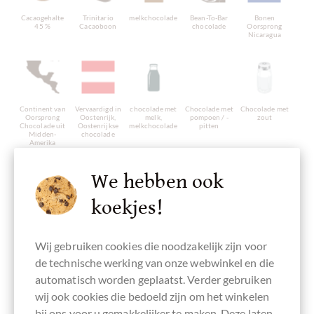
Cacaogehalte
Trinitario
melkchocolade
Bean-To-Bar
Bonen
45 %
Cacaoboon
chocolade
Oorsprong
Nicaragua
Continent van
Vervaardigd in
chocolade met
Chocolade met
Chocolade met
Oorsprong
Oostenrijk,
melk,
pompoen / -
zout
Chocolade uit
Oostenrijkse
melkchocolade
pitten
Midden-
chocolade
Amerika
We hebben ook
koekjes!
lecithinevrij
palmolievrij
Biologische
Direct Cacao
Directe
kwaliteit (niet
handel,
gecertificeerd)
Chocolade
Eerlijk
Wij gebruiken cookies die noodzakelijk zijn voor
verhandeld
de technische werking van onze webwinkel en die
automatisch worden geplaatst. Verder gebruiken
wij ook cookies die bedoeld zijn om het winkelen
bij ons voor u gemakkelijker te maken. Deze laten