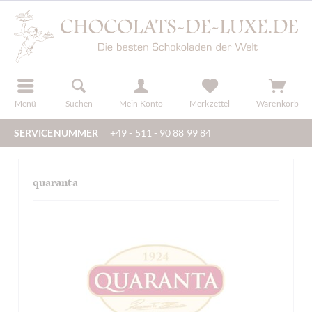
der
registrieren
Menü
Suchen
Mein Konto
Merkzettel
Warenkorb
SERVICENUMMER
+49 - 511 - 90 88 99 84
quaranta