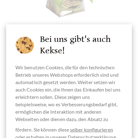
Bei uns gibt's auch
quaranta
Softnougat Würfel mit Pistazien
Kekse!
mit ganzen Nüssen
Wir benutzen Cookies, die für den technischen
Betrieb unseres Webshops erforderlich sind und
Details
automatisch gesetzt werden. Weiter setzen wir
auch Cookies ein, die Ihnen das Einkaufen bei uns
Derzeit ausverkauft !
erleichtern sollen. Diese zeigen uns
beispielsweise, wo es Verbesserungsbedarf gibt,
Inhalt
130 g
(47,69 € * / 1 kg)
ermöglichen die Interaktion mit anderen
6,20 €
*
Webseiten oder dienen dazu, den Absatz zu
fördern. Sie können diese
selber konfigurieren
Merken
oder erhalten in unserer
Datenschutzerklärung