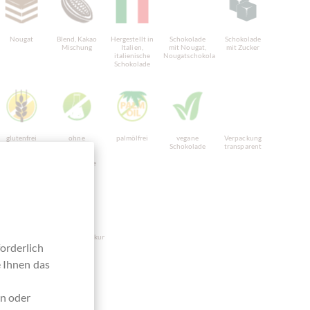
Nougat
Blend, Kakao
Hergestellt in
Schokolade
Schokolade
Mischung
Italien,
mit Nougat,
mit Zucker
italienische
Nougatschokolade
Schokolade
glutenfrei
ohne
palmölfrei
vegane
Verpackung
künstliche
Schokolade
transparent
Aromen /
Zusatzstoffe
Schokoladen-
Geschenkpackung
Streichcreme,
orderlich
Brotaufstriche
e Ihnen das
en oder