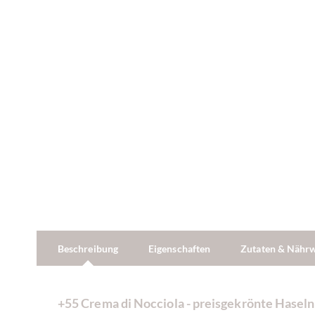
Beschreibung
Eigenschaften
Zutaten & Nähr
+55 Crema di Nocciola - preisgekrönte Hasel