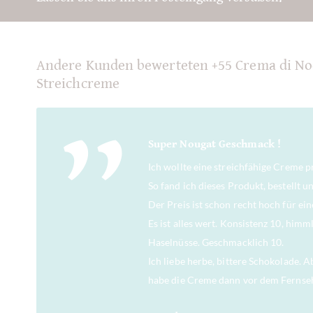
Andere Kunden bewerteten +55 Crema di Noc
Streichcreme
Super Nougat Geschmack !
Ich wollte eine streichfähige Creme pr
So fand ich dieses Produkt, bestellt u
Der Preis ist schon recht hoch für ei
Es ist alles wert. Konsistenz 10, him
Haselnüsse. Geschmacklich 10.
Ich liebe herbe, bittere Schokolade. A
habe die Creme dann vor dem Fernsehe