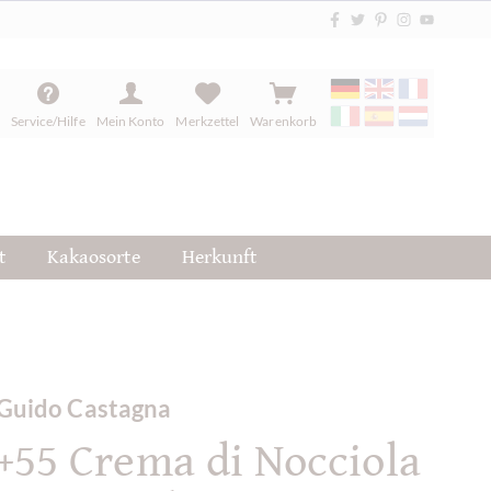
Service/Hilfe
Mein Konto
Merkzettel
Warenkorb
t
Kakaosorte
Herkunft
Guido Castagna
+55 Crema di Nocciola