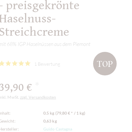
- preisgekrönte
Haselnuss-
Streichcreme
mit 68% IGP Haselnüssen aus dem Piemont
TOP
1 Bewertung
39,90 €
*
inkl. MwSt.
zzgl. Versandkosten
Inhalt:
0.5 kg (79,80 € * / 1 kg)
Gewicht:
0,63 kg
Hersteller:
Guido Castagna