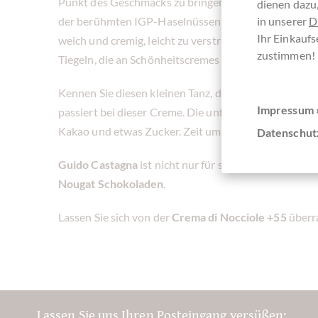
Punkt des Geschmacks zu bringen, und eine Haselnuss
dienen dazu,
der berühmten IGP-Haselnüssen aus dem Piemont aufw
in unserer
D
Ihr Einkaufs
weich und cremig, leicht zu verstreichen und zu ge
zustimmen!
Tiegeln, die an Schönheitscremes erinnern.
Kennen Sie diesen kleinen Tanz, den man macht, wenn
Impressum 
passiert bei dieser Creme. Die unfassbar leckere St
Kakao und etwas Zucker. Zeit um die Haselnuss-Crem
Datenschut
Guido Castagna
ist nicht nur für seine Haselnusscr
Nougat Schokoladen
.
Lassen Sie sich von der
Crema di Nocciole +55
überra
Lassen Sie uns Ihren Posteingang versüßen: