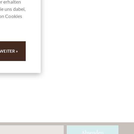
r erhalten
ie uns dabei,
von Cookies
WEITER »
Absenden