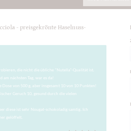
ciola - preisgekrönte Haselnuss-
obieren, die nicht die übliche "Nutella"-Qualität ist.
nd am nächsten Tag, war es da!
ne Dose von 500 g, aber insgesamt 10 von 10 Punkten!
mlischer Geruch 10, gesund durch die vielen
ber diese ist sehr Nougat-schokoladig samtig. Ich
r gelöffelt.