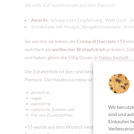
mit 68% IGP Haselnüssen aus dem Piemont
Awards:
Schupp Liste Empfehlung
,
Welt Gold - I
Schokolade mit Nougat, Nougatschokolade
,
Scho
Sie werden sie lieben, die
Crema di Nocciole +55
von 
mehrfach als
weltbester Brotaufstrich
prämiert. Dah
und haben gleich die 500g Dosen in Italien bestellt.
Die Zutatenliste ist kurz und besteht zu
68%
aus den
Piemont. Die Haselnusscreme ist
glutenfrei
vegan
palmölfrei
Wir benutze
natürliche Zutaten und
sind und aut
frei von Zusatzstoffen.
Einkaufen be
+55 wurde aus dem Wunsch heraus geboren, Kakao un
Verbesserun