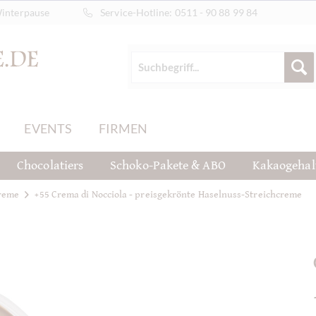
Winterpause
Service-Hotline:
0511 - 90 88 99 84
EVENTS
FIRMEN
Chocolatiers
Schoko-Pakete & ABO
Kakaogehal
creme
+55 Crema di Nocciola - preisgekrönte Haselnuss-Streichcreme