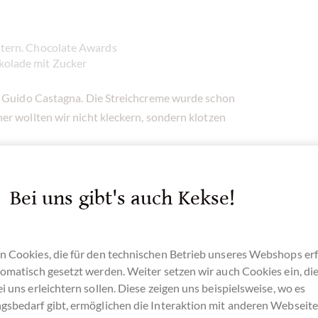
ntern. Chocolate Awards
kolade mit Zucker
Guido Castagna. Die Streichcreme wurde schon
er wollten wir nicht kleckern, sondern klotzen
 berühmten
I.G.P. Haselnüssen
aus dem
Bei uns gibt's auch Kekse!
n Cookies, die für den technischen Betrieb unseres Webshops erf
omatisch gesetzt werden. Weiter setzen wir auch Cookies ein, di
i uns erleichtern sollen. Diese zeigen uns beispielsweise, wo es
d die g.g.A. Piemonteser Haselnüsse auf den
gsbedarf gibt, ermöglichen die Interaktion mit anderen Webseit