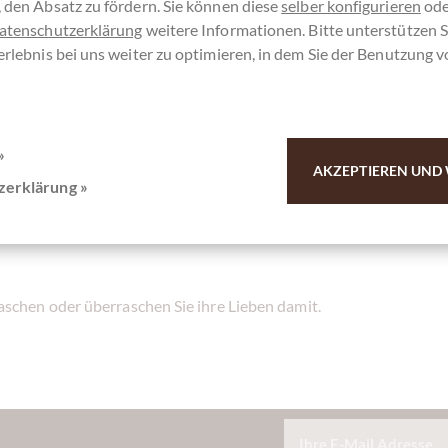
creme kreiren, die einen einzigartigen Anteil
 den Absatz zu fördern. Sie können diese
selber konfigurieren
ode
eist. Die Creme ist schokoladig, haselnussig,
atenschutzerklärung
weitere Informationen. Bitte unterstützen S
erlebnis bei uns weiter zu optimieren, in dem Sie der Benutzung 
nießen. Die Creme kommt in den berühmten
 etwas richtig lecker schmeckt? Genau das
»
reichcreme, vollgepackt mit 68% Haselnüssen,
AKZEPTIEREN UND 
e auf dem Lieblingsbrot zu genießen.
zerklärung »
eme berühmt, sondern auch für seine
Nuss-
schen oder überraschen Sie ihre Lieben damit.