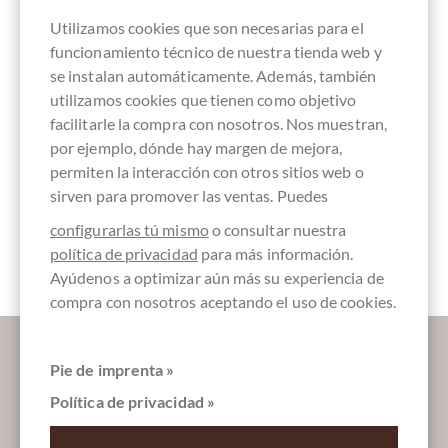
Utilizamos cookies que son necesarias para el
funcionamiento técnico de nuestra tienda web y
Origen de
Continente de
Fabricado en
Chocolate con
vegan-
se instalan automáticamente. Además, también
frijoles
origen
Austria,
cacao /-nibs
amigable
Nicaragua
América Latina
chocolate
utilizamos cookies que tienen como objetivo
austriaco
facilitarle la compra con nosotros. Nos muestran,
por ejemplo, dónde hay margen de mejora,
permiten la interacción con otros sitios web o
sirven para promover las ventas. Puedes
Comercio
Embalaje
Barras de
directo,
colores crema
chocolate
configurarlas tú mismo
o consultar nuestra
Chocolate
Comercio
política de privacidad
para más información.
justo
Ayúdenos a optimizar aún más su experiencia de
compra con nosotros aceptando el uso de cookies.
Déjanos endulzar tu bandeja de entrada:
Pie de imprenta »
Política de privacidad »