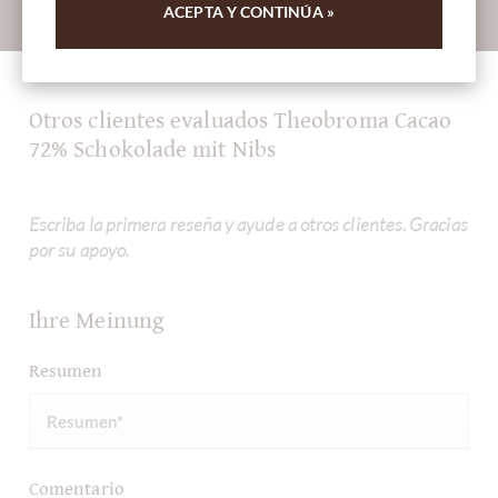
Absenden
ACEPTA Y CONTINÚA »
Otros clientes evaluados Theobroma Cacao
72% Schokolade mit Nibs
Escriba la primera reseña y ayude a otros clientes. Gracias
por su apoyo.
Ihre Meinung
Resumen
Comentario