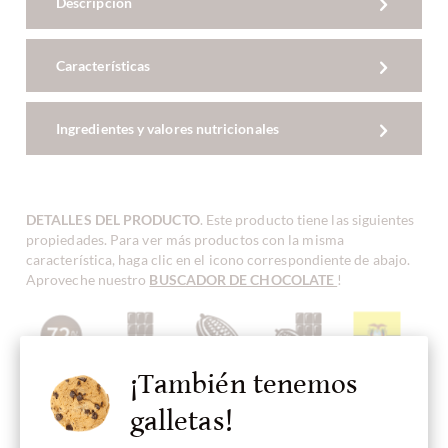
Descripción
Características
Ingredientes y valores nutricionales
DETALLES DEL PRODUCTO
. Este producto tiene las siguientes
propiedades. Para ver más productos con la misma
característica, haga clic en el icono correspondiente de abajo.
Aproveche nuestro
BUSCADOR DE CHOCOLATE
!
¡También tenemos
Contenido
chocolate
Blend, Mezcla
Chocolate
Origen de
72 %
oscuro
de Cacao
Bean-To-Bar
frijoles
Ecuador
galletas!