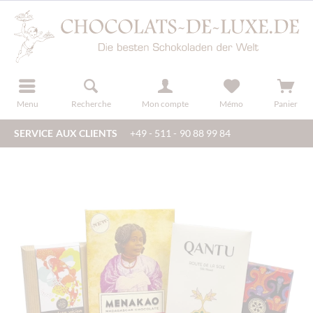
u
s'inscrire
Menu
Recherche
Mon compte
Mémo
Panier
SERVICE AUX CLIENTS
+49 - 511 - 90 88 99 84