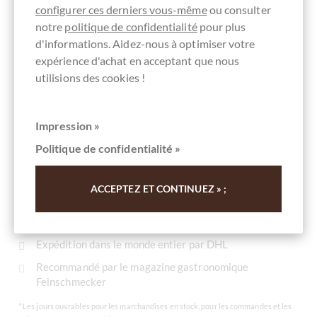
configurer ces derniers vous-même
ou consulter
Contenu
0.05 kg
(118,00 € * / 1 kg)
notre
politique de confidentialité
pour plus
5,90 €
*
d'informations. Aidez-nous à optimiser votre
expérience d'achat en acceptant que nous
utilisions des cookies !
>FORTE>VOS AVANTAGES
Impression »
AT
CHOCOLATS-DE-LUXE.COM
Politique de confidentialité »
Grande sélection de produits
ACCEPTEZ ET CONTINUEZ » ;
Pas de valeur minimale de commande
Prêt à être expédié le jour de la commande*
Expédition dans le monde entier par DHL
Recommandé par le magazine gastronomique
Feinschmecker
* Les jours ouvrables pour les marchandises en stock, pour les commandes et les