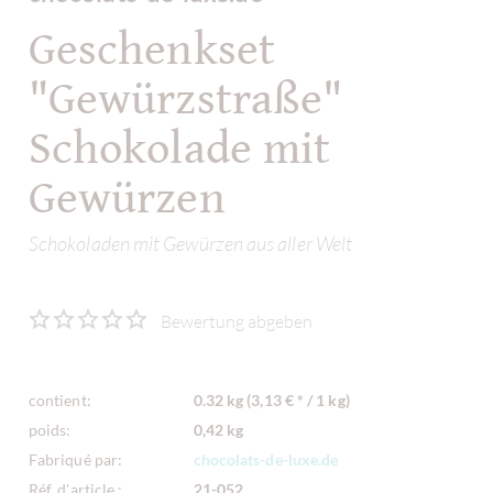
Geschenkset
"Gewürzstraße"
Schokolade mit
Gewürzen
Schokoladen mit Gewürzen aus aller Welt
Bewertung abgeben
contient:
0.32 kg (3,13 € * / 1 kg)
poids:
0,42 kg
Fabriqué par:
chocolats-de-luxe.de
Réf. d'article :
21-052