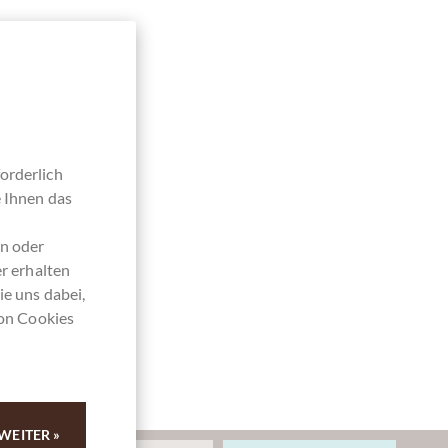
orderlich
e Ihnen das
en oder
r erhalten
ie uns dabei,
von Cookies
WEITER »