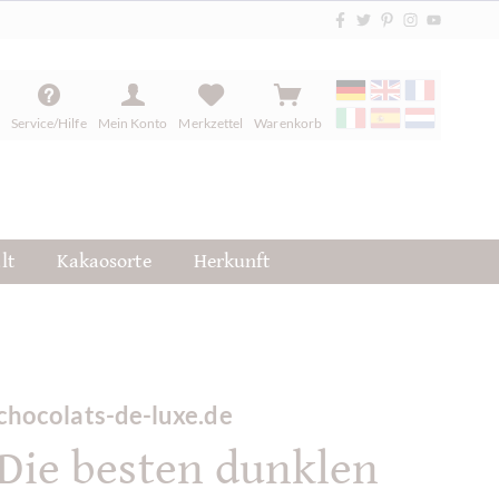
Service/Hilfe
Mein Konto
Merkzettel
Warenkorb
lt
Kakaosorte
Herkunft
chocolats-de-luxe.de
Die besten dunklen