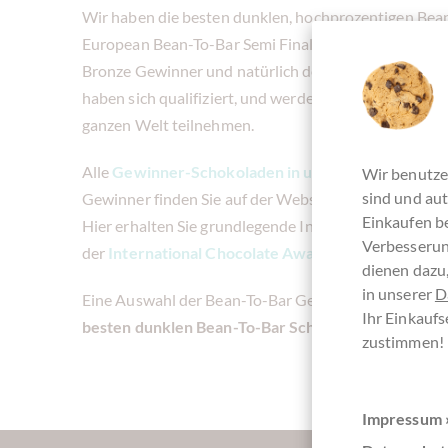
Wir haben die besten dunklen, hochprozentigen Bea
European Bean-To-Bar Semi Finals in diesem Paket zu
Bronze Gewinner und natürlich den ‘Best in Compet
haben sich qualifiziert, und werden später im Jahr a
ganzen Welt teilnehmen.
Alle
Gewinner-Schokoladen in unserem Sortiment
Wir benutze
sind und aut
Gewinner finden Sie auf der Webseite der
Internati
Einkaufen be
Hier erhalten Sie grundlegende Informationen zum
Verbesserun
der
International Chocolate Awards.
dienen dazu,
in unserer
D
Eine Auswahl der Bean-To-Bar Gewinner haben wir h
Ihr Einkaufs
besten dunklen Bean-To-Bar Schokoladen 2021-22
zustimmen!
Impressum 