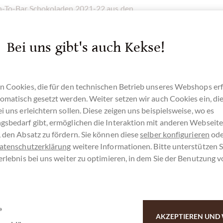
n-To-Bar Schokoladen 2021-22 aus den
sammengestellt. Es beinhaltet Gold, Silber und
ition’ Gesamtgewinner von Duffys. Die Gewinner
Bei uns gibt's auch Kekse!
m Weltfinale der besten Schokoladen aus der
finden Sie im Shop, die komplette Liste der
n Cookies, die für den technischen Betrieb unseres Webshops erf
omatisch gesetzt werden. Weiter setzen wir auch Cookies ein, di
onal Chocolate Awards
.
i uns erleichtern sollen. Diese zeigen uns beispielsweise, wo es
 Aufbau und zu den verschiedenen Wettbewerben
gsbedarf gibt, ermöglichen die Interaktion mit anderen Webseit
 den Absatz zu fördern. Sie können diese
selber konfigurieren
ode
atenschutzerklärung
weitere Informationen. Bitte unterstützen S
ier zusammengestellt im
Gewinnerpaket der
erlebnis bei uns weiter zu optimieren, in dem Sie der Benutzung 
»
AKZEPTIEREN UND 