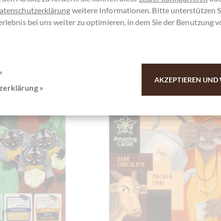
atenschutzerklärung
weitere Informationen. Bitte unterstützen S
90 €
7,90 €
*
*
erlebnis bei uns weiter zu optimieren, in dem Sie der Benutzung 
Merken
Vergleichen
Merken
»
AKZEPTIEREN UND 
zerklärung »