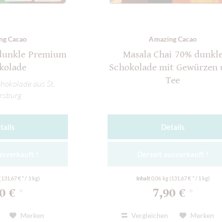
ng Cacao
Amazing Cacao
dunkle Premium
Masala Chai 70% dunkl
kolade
Schokolade mit Gewürzen
Tee
hokolade aus St.
rsburg
tails
Details
usverkauft !
Derzeit ausverkauft !
(131,67 € * / 1 kg)
Inhalt
0.06 kg
(131,67 € * / 1 kg)
90 €
7,90 €
*
*
Merken
Vergleichen
Merken