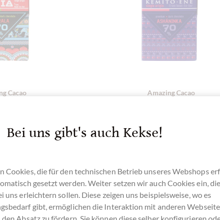
ng Cacao
Amazing Cacao
ia 70% dunkle
Asháninka Peru 70% dunk
Schokolade
Premium Schokolade
Bei uns gibt's auch Kekse!
kolade aus Russland
Bean-To-Bar Schokolade aus Rus
tails
Details
n Cookies, die für den technischen Betrieb unseres Webshops erf
omatisch gesetzt werden. Weiter setzen wir auch Cookies ein, di
usverkauft !
Derzeit ausverkauft !
i uns erleichtern sollen. Diese zeigen uns beispielsweise, wo es
gsbedarf gibt, ermöglichen die Interaktion mit anderen Webseit
 den Absatz zu fördern. Sie können diese
selber konfigurieren
ode
g
(98,75 € * / 1 kg)
Inhalt
0.08 kg
(98,75 € * / 1 kg)