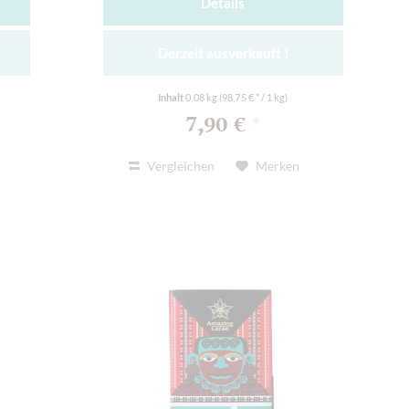
Details
Derzeit ausverkauft !
Inhalt
0.08 kg
(98,75 € * / 1 kg)
7,90 €
*
Vergleichen
Merken