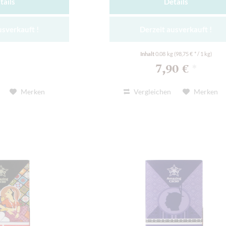
tails
Details
usverkauft !
Derzeit ausverkauft !
Inhalt
0.08 kg
(98,75 € * / 1 kg)
7,90 €
*
Merken
Vergleichen
Merken