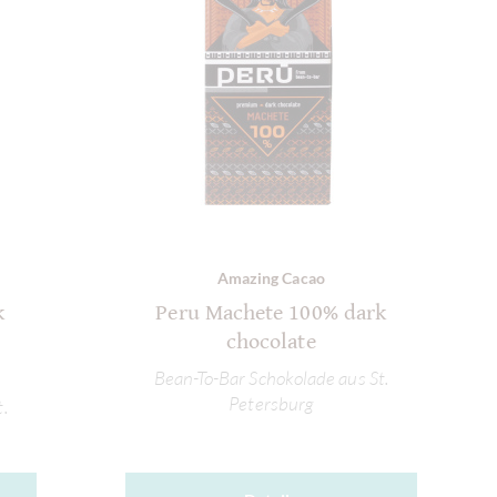
Amazing Cacao
k
Peru Machete 100% dark
chocolate
Bean-To-Bar Schokolade aus St.
Petersburg
.