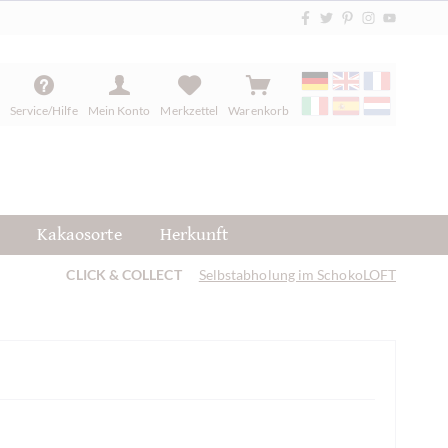
Service/Hilfe
Mein Konto
Merkzettel
Warenkorb
Kakaosorte
Herkunft
CLICK & COLLECT
Selbstabholung im SchokoLOFT