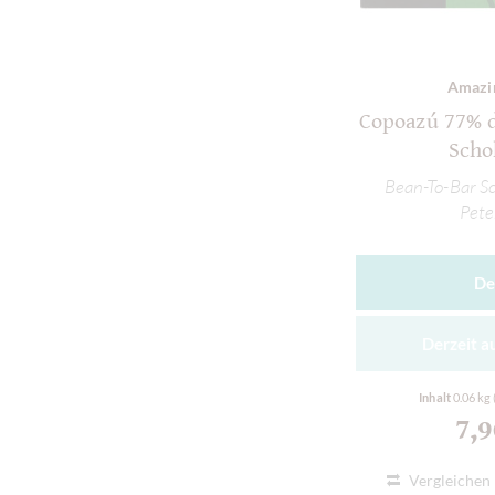
Amazi
Copoazú 77% 
Scho
Bean-To-Bar Sc
Pete
De
Derzeit a
Inhalt
0.06 kg
7,
Vergleichen