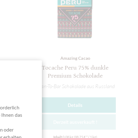
Amazing Cacao
le
Tocache Peru 75% dunkle
Premium Schokolade
sland
Bean-To-Bar Schokolade aus Russland
Details
orderlich
e Ihnen das
Derzeit ausverkauft !
en oder
r erhalten
Inhalt
0.08 kg
(98,75 € * / 1 kg)