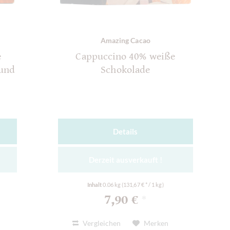
Amazing Cacao
e
Cappuccino 40% weiße
 und
Schokolade
Details
Derzeit ausverkauft !
Inhalt
0.06 kg
(131,67 € * / 1 kg)
7,90 €
*
Vergleichen
Merken