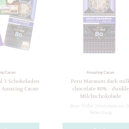
ng Cacao
Amazing Cacao
al 3 Schokoladen
Peru Maranon dark mil
n Amazing Cacao
chocolate 80% - dunkle
Milchschokolade
Bean-To-Bar Schokolade aus St
Petersburg