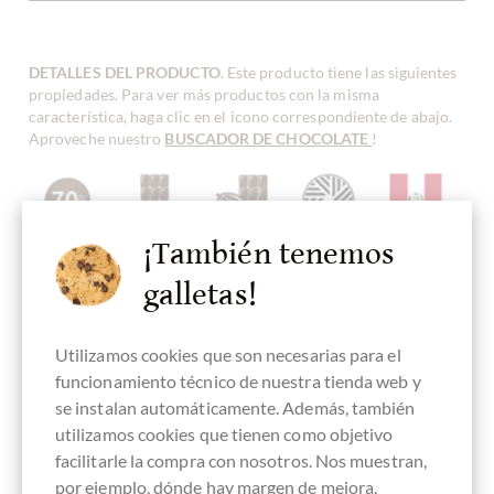
DETALLES DEL PRODUCTO
. Este producto tiene las siguientes
propiedades. Para ver más productos con la misma
característica, haga clic en el icono correspondiente de abajo.
Aproveche nuestro
BUSCADOR DE CHOCOLATE
!
¡También tenemos
Contenido
chocolate
Chocolate
Chocolate
Origen de
70 %
oscuro
Bean-To-Bar
Stone Ground
frijoles
Perú
galletas!
Utilizamos cookies que son necesarias para el
funcionamiento técnico de nuestra tienda web y
Continente de
Fabricado en
chocolate
Barras de
se instalan automáticamente. Además, también
origen
Italia,
vegano
chocolate
América Latina
chocolate
utilizamos cookies que tienen como objetivo
italiano
facilitarle la compra con nosotros. Nos muestran,
por ejemplo, dónde hay margen de mejora,