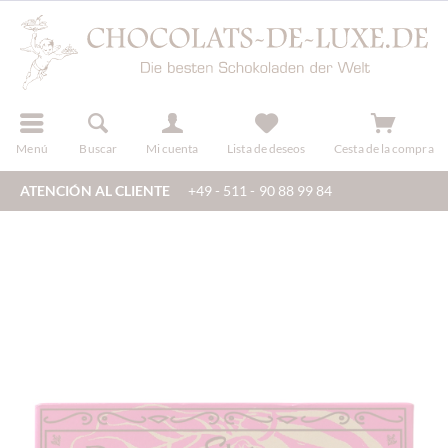
registro
Menú
Buscar
Mi cuenta
Lista de deseos
Cesta de la compra
ATENCIÓN AL CLIENTE
+49 - 511 - 90 88 99 84
gen