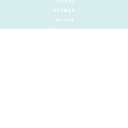
Contacto
embalaje
Versand
Mejor antes
Su cuenta
AGB
Derecho a retirada
intimidad
Mapa del sitio
Premios
Öffnungszeiten
Impressum
Buen chocolate