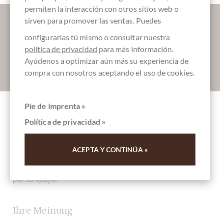
permiten la interacción con otros sitios web o
Déjanos endulzar tu bandeja de entrada:
sirven para promover las ventas. Puedes
configurarlas tú mismo
o consultar nuestra
política de privacidad
para más información.
Ayúdenos a optimizar aún más su experiencia de
Absenden
compra con nosotros aceptando el uso de cookies.
Pie de imprenta »
Otros clientes evaluados Cioccolata
Política de privacidad »
Modicana Peru Amazonia 70%
ACEPTA Y CONTINÚA »
Escriba la primera reseña y ayude a otros clientes. Gracias
por su apoyo.
Ihre Meinung