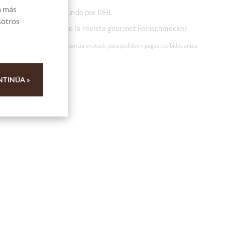
a más
Envío a todo el mundo por DHL
sotros
Recomendación de la revista gourmet Feinschmecker
* En días laborables para mercancía en stock, para pedidos y pagos recibidos antes
de las 12
NTINÚA »