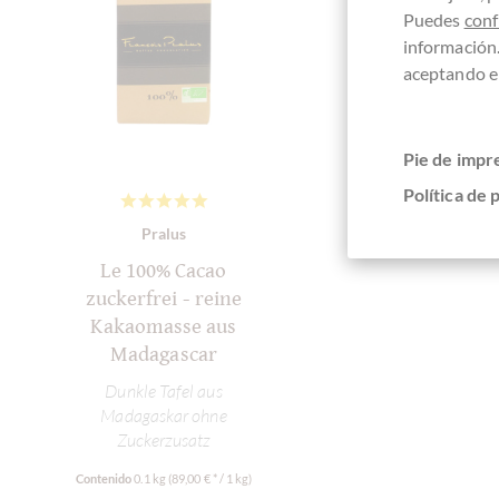
Puedes
conf
información
aceptando el
Pie de impr
Política de 
Pralus
Le 100% Cacao
zuckerfrei - reine
Kakaomasse aus
Madagascar
Dunkle Tafel aus
Madagaskar ohne
Zuckerzusatz
Contenido
0.1 kg
(89,00 € * / 1 kg)