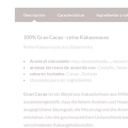
Descripción
Características
Ingredientes y va
100% Gran Cacao - reine Kakaomasse
Reine Kakaomasse aus Südamerika
Aromi di cioccolato:
muy chocolateado...
,
oscuro 
aromas terrosos de acuerdo con:
Castaño
,
heno
sabores tostados:
Cacao
,
Tostada
chocolate puro sin ingredientes
Gran Cacao
ist ein Blend aus Kakaobohnen aus Mitte
zusammengestellt, dass die feinen Aromen und Nua
ausgeglichene Säuregrad, die Mischung und die Aro
entstehen. Um die geschmacklichen Unterschiede ken
verschiedenen Kakaogehaltsstufen.