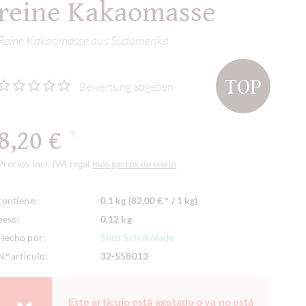
reine Kakaomasse
Reine Kakaomasse aus Südamerika
TOP
Bewertung abgeben
8,20 €
*
Precios incl. IVA legal
más gastos de envío
contiene:
0.1 kg (82,00 € * / 1 kg)
peso:
0,12 kg
Hecho por:
Slitti Schokolade
N.º artículo:
32-558013
Este artículo está agotado o ya no está