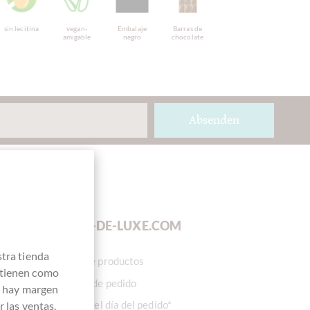
sin lecitina
vegan-
Embalaje
Barras de
amigable
negro
chocolate
Absenden
SUS VENTAJAS
EN
CHOCOLATS-DE-LUXE.COM
stra tienda
Gran selección de productos
 tienen como
Sin valor mínimo de pedido
e hay margen
Listo para enviar el día del pedido*
 las ventas.