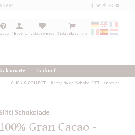
88 99 84
Ayuda
Mi cuenta
Lista de deseos
Cesta de la compra
Kakaosorte
Herkunft
CLICK & COLLECT
Recogida del SchokoLOFT Hannover
Slitti Schokolade
100% Gran Cacao -