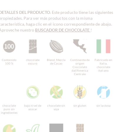
DETALLES DEL PRODUCTO
. Este producto tiene las siguientes
propiedades. Para ver más productos con la misma
característica, haga clic en el icono correspondiente de abajo.
Aproveche nuestro
BUSCADOR DE CHOCOLATE
!
Contenido
chocolate
Blend, Mezcla
Continente de
Fabricado en
100 %
oscuro
de Cacao
origen
Italia,
Cioccolato
chocolate
dall'America
italiano
Centrale
chocolate
bajo nivel de
chocolate sin
sin gluten
sin lactosa
puro sin
azúcar
soja
ingredientes