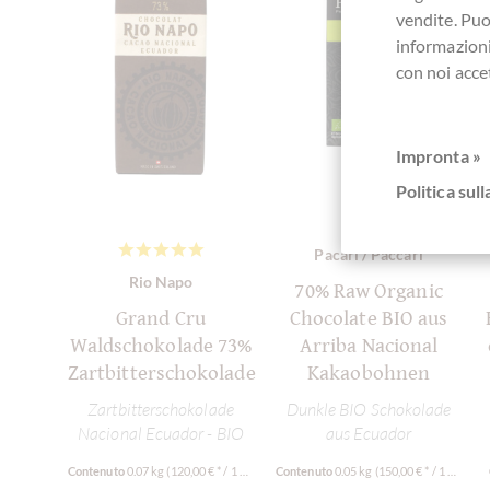
vendite. Pu
informazioni
con noi acce
Impronta »
Politica sull
Pacari / Paccari
Rio Napo
70% Raw Organic
Grand Cru
Chocolate BIO aus
Waldschokolade 73%
Arriba Nacional
Zartbitterschokolade
Kakaobohnen
Zartbitterschokolade
Dunkle BIO Schokolade
Nacional Ecuador - BIO
aus Ecuador
Contenuto
0.07 kg
(120,00 € * / 1 kg)
Contenuto
0.05 kg
(150,00 € * / 1 kg)