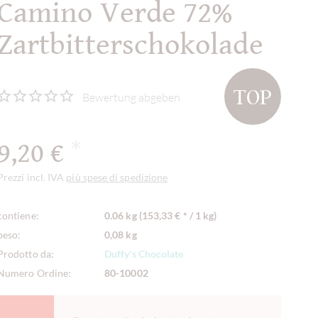
Camino Verde 72%
Zartbitterschokolade
TOP
Bewertung abgeben
9,20 €
*
Prezzi incl. IVA
più spese di spedizione
contiene:
0.06 kg (153,33 € * / 1 kg)
peso:
0,08 kg
Prodotto da:
Duffy's Chocolate
Numero Ordine:
80-10002