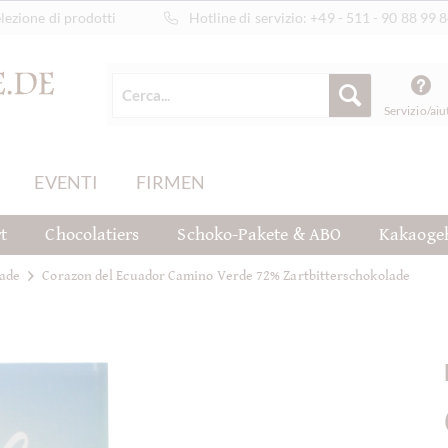
ezione di prodotti
Hotline di servizio:
+49 - 511 - 90 88 99 
Servizio/aiu
EVENTI
FIRMEN
t
Chocolatiers
Schoko-Pakete & ABO
Kakaoge
ade
Corazon del Ecuador Camino Verde 72% Zartbitterschokolade