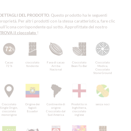
DETTAGLI DEL PRODOTTO
. Questo prodotto ha le seguenti
proprietà. Per altri prodotti con la stessa caratteristica, fare clic
sull'icona corrispondente qui sotto. Approfittate del nostro
TROVA il cioccolato
!
Cacao
cioccolato
Fava di cacao
Cioccolato
Cioccolato
72 %
fondente
Arriba
Bean-To-Bar
Modica,
Nacional
Cioccolato
Stone Ground
Cioccolato
Origine dei
Continente di
Prodotto in
senza noci
Single Origin,
fagioli
origine
Inghilterra,
cioccolato
Ecuador
Cioccolato dal
cioccolato
monorigine
Sud America
inglese