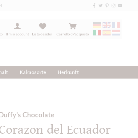
84
to
Il mio account
Lista desideri
Carrello d\'acquisto
halt
Kakaosorte
Herkunft
Duffy's Chocolate
Corazon del Ecuador