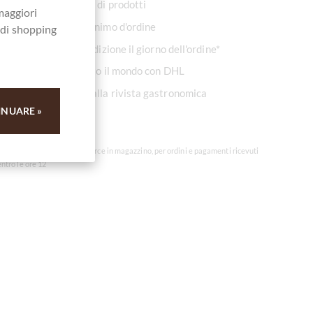
Grande selezione di prodotti
maggiori
Nessun valore minimo d'ordine
a di shopping
Pronto per la spedizione il giorno dell'ordine*
Spedizione in tutto il mondo con DHL
Raccomandato dalla rivista gastronomica
Feinschmecker
INUARE »
* Nei giorni lavorativi per merce in magazzino, per ordini e pagamenti ricevuti
entro le ore 12