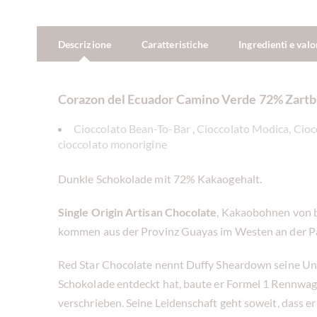
Descrizione
Caratteristiche
Ingredienti e valo
Corazon del Ecuador Camino Verde 72% Zartb
Cioccolato Bean-To-Bar
,
Cioccolato Modica, Cio
cioccolato monorigine
Dunkle Schokolade mit 72% Kakaogehalt.
Single Origin Artisan Chocolate
, Kakaobohnen von 
kommen aus der Provinz Guayas im Westen an der Pa
Red Star Chocolate nennt Duffy Sheardown seine Unt
Schokolade entdeckt hat, baute er Formel 1 Rennwage
verschrieben. Seine Leidenschaft geht soweit, dass 