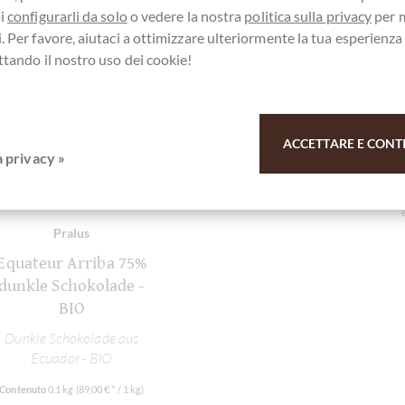
oi
configurarli da solo
o vedere la nostra
politica sulla privacy
per 
. Per favore, aiutaci a ottimizzare ulteriormente la tua esperienz
ttando il nostro uso dei cookie!
ACCETTARE E CONT
a privacy »
.
Pralus
Equateur Arriba 75%
dunkle Schokolade -
BIO
Dunkle Schokolade aus
Ecuador - BIO
Contenuto
0.1 kg
(89,00 € * / 1 kg)