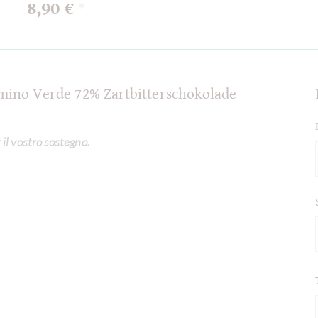
8,90 €
*
Camino Verde 72% Zartbitterschokolade
r il vostro sostegno.