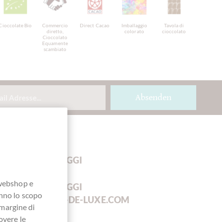
Cioccolate Bio
Commercio
Direct Cacao
Imballaggio
Tavola di
diretto,
colorato
cioccolato
Cioccolato
Equamente
scambiato
Absenden
I VOSTRI VANTAGGI
 webshop e
I VOSTRI VANTAGGI
anno lo scopo
SU
CHOCOLATS-DE-LUXE.COM
 margine di
overe le