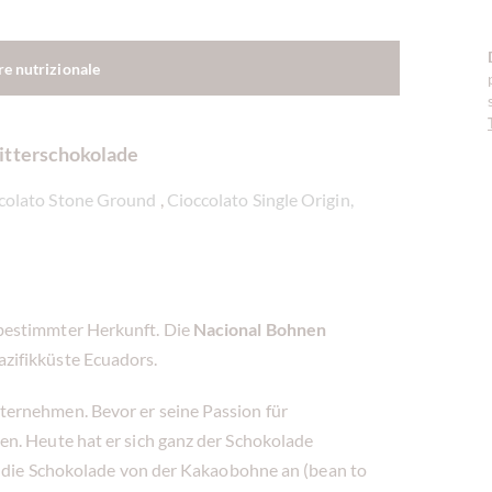
re nutrizionale
itterschokolade
ccolato Stone Ground
,
Cioccolato Single Origin,
bestimmter Herkunft. Die
Nacional Bohnen
zifikküste Ecuadors.
ernehmen. Bevor er seine Passion für
n. Heute hat er sich ganz der Schokolade
er die Schokolade von der Kakaobohne an (bean to