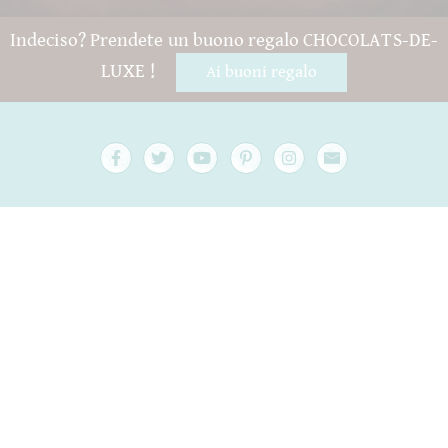
Indeciso? Prendete un buono regalo CHOCOLATS-DE-
LUXE !
Ai buoni regalo
Domande e aiuto
Contatto
confezione
Versand
Da consumarsi preferibilmente entro
Il tuo account
AGB