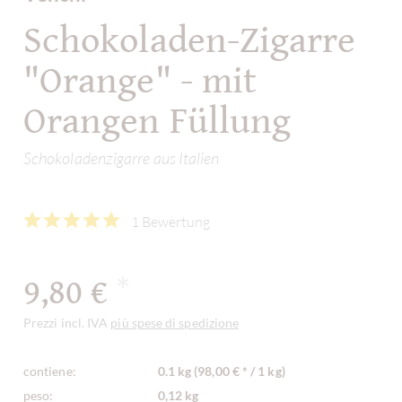
Schokoladen-Zigarre
"Orange" - mit
Orangen Füllung
Schokoladenzigarre aus Italien
1 Bewertung
9,80 €
*
Prezzi incl. IVA
più spese di spedizione
contiene:
0.1 kg (98,00 € * / 1 kg)
peso:
0,12 kg