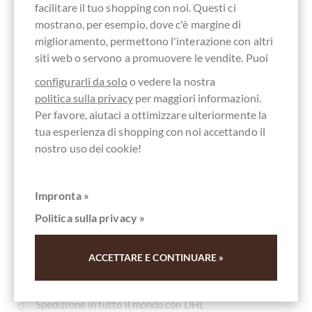
Écorces d'Orange
facilitare il tuo shopping con noi. Questi ci
mostrano, per esempio, dove c'è margine di
Bean-to-Bar Schokolade
miglioramento, permettono l'interazione con altri
Contenuto
100 g
(59,00 € * / 1 kg)
siti web o servono a promuovere le vendite. Puoi
5,90 €
*
configurarli da solo
o vedere la nostra
politica sulla privacy
per maggiori informazioni.
Per favore, aiutaci a ottimizzare ulteriormente la
tua esperienza di shopping con noi accettando il
I VOSTRI VANTAGGI
nostro uso dei cookie!
I VOSTRI VANTAGGI
Impronta »
SU
CHOCOLATS-DE-LUXE.COM
Politica sulla privacy »
Grande selezione di prodotti
ACCETTARE E CONTINUARE »
Nessun valore minimo d'ordine
Pronto per la spedizione il giorno dell'ordine*
Spedizione in tutto il mondo con DHL