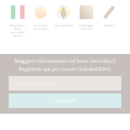
Prodotto in
cioccolato
senza glutine
Imballaggio
Barretta
Italia,
all'arancia
marrone
cioccolato
italiano
Maggiori informazioni sul buon cioccolato?
Registrati qui per i nostri SchokoNEWS:
Absenden