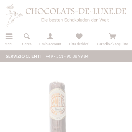
registra
Menu
Cerca
Il mio account
Lista desideri
Carrello d\'acquisto
SERVIZIO CLIENTI
+49 - 511 - 90 88 99 84