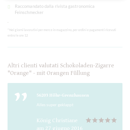
Raccomandato dalla rivista gastronomica
Feinschmecker
.
* Nei giorni lavorativi per merce in magazzino, per ordini e pagamenti ricevuti
entro le ore 12
Altri clienti valutati Schokoladen-Zigarre
"Orange" - mit Orangen Füllung
56203 Höhr-Grenzhausen
Alles super geklappt
König Christiane
am
27 giugno 2016