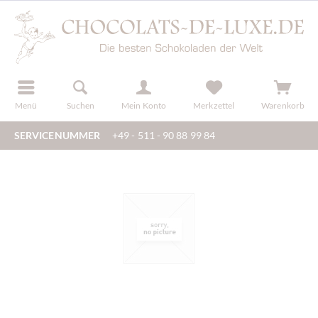
der
registrieren
Menü
Suchen
Mein Konto
Merkzettel
Warenkorb
SERVICENUMMER
+49 - 511 - 90 88 99 84
n