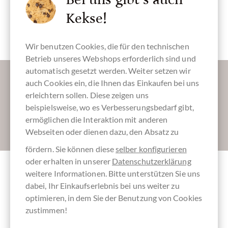
Kekse!
vegane
Schokolade
Wir benutzen Cookies, die für den technischen
Betrieb unseres Webshops erforderlich sind und
automatisch gesetzt werden. Weiter setzen wir
Lassen Sie uns Ihren Posteingang versüßen:
auch Cookies ein, die Ihnen das Einkaufen bei uns
erleichtern sollen. Diese zeigen uns
beispielsweise, wo es Verbesserungsbedarf gibt,
ermöglichen die Interaktion mit anderen
Absenden
Webseiten oder dienen dazu, den Absatz zu
fördern. Sie können diese
selber konfigurieren
oder erhalten in unserer
Datenschutzerklärung
weitere Informationen. Bitte unterstützen Sie uns
Andere Kunden bewerteten Vegan Paket No
dabei, Ihr Einkaufserlebnis bei uns weiter zu
1 - vegane weiße Schokolade
optimieren, in dem Sie der Benutzung von Cookies
zustimmen!