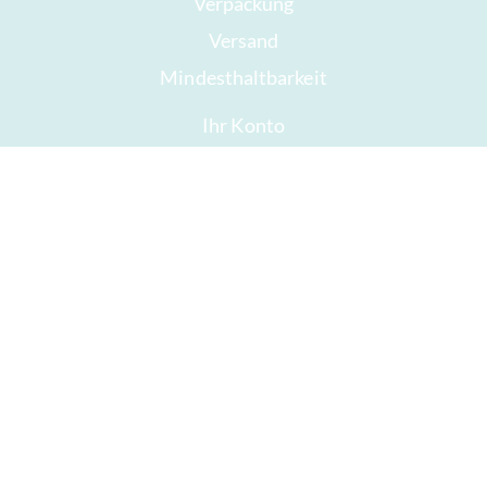
Verpackung
Versand
Mindesthaltbarkeit
Ihr Konto
AGB
Widerrufsrecht
Datenschutz
Sitemap
Auszeichnungen
Öffnungszeiten
Impressum
Gute Schokolade
Presse