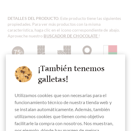
DETALLES DEL PRODUCTO
. Este producto tiene las siguientes
propiedades. Para ver más productos con la misma
característica, haga clic en el icono correspondiente de abajo.
Aproveche nuestro
BUSCADOR DE CHOCOLATE
!
Contenido
chocolate
Chocolate
Chocolate
Origen de
¡También tenemos
75 %
oscuro
Bean-To-Bar
Single Origin,
frijoles
Chocolate
Madagascar
origen único
galletas!
Utilizamos cookies que son necesarias para el
funcionamiento técnico de nuestra tienda web y
Continente de
Fabricado en
chocolate
Embalaje
Barras de
se instalan automáticamente. Además, también
origen
Madagascar,
puro sin
marrón
chocolate
Chocolate de
chocolate
ingredientes
utilizamos cookies que tienen como objetivo
África
malgache
facilitarle la compra con nosotros. Nos muestran,
por ejemplo, dónde hay margen de mejora,