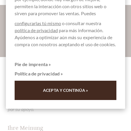
permiten la interacción con otros sitios web o
Déjanos endulzar tu bandeja de entrada:
sirven para promover las ventas. Puedes
configurarlas tú mismo
o consultar nuestra
política de privacidad
para más información.
Ayúdenos a optimizar aún más su experiencia de
Absenden
compra con nosotros aceptando el uso de cookies.
Pie de imprenta »
Política de privacidad »
Otros clientes evaluados 75% Single Origin
Schokolade aus Madagascar
ACEPTA Y CONTINÚA »
Escriba la primera reseña y ayude a otros clientes. Gracias
por su apoyo.
Ihre Meinung