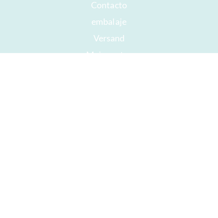
Contacto
embalaje
Versand
Mejor antes
Su cuenta
AGB
Derecho a retirada
intimidad
Mapa del sitio
Premios
Öffnungszeiten
Impressum