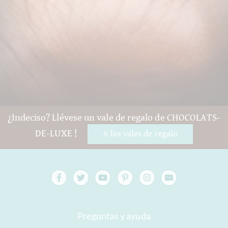
¿Indeciso? Llévese un vale de regalo de CHOCOLATS-
DE-LUXE !
A los vales de regalo
Preguntas y ayuda