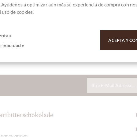
. Ayúdenos a optimizar aún más su experiencia de compra con no
 uso de cookies.
hachtel mit einem Wolf verpackt.
enta »
ACEPTA Y CO
privacidad »
artbitterschokolade
 por su apoyo.