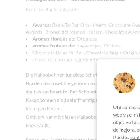
Bean-to-Bar Schokolade
Awards:
Bean-To-Bar Oro - Intern. Chocolate Aw
Awards
,
Bronce del Mundo - Intern. Chocolate Awa
Aromas florales de:
Orquídea
aromas frutales de:
bayas rojas
,
Cítricos
Chocolate Bean-To-Bar
,
Chocolate Single Origin,
chocolate puro sin ingredientes
Die Kakaobohnen für diese Schokolade kommen aus
Norden der Insel. Sie gehören zu den besten Kakaobo
der besten
Bean-to-Bar Schokoladen
der Welt verar
Kakaobohnen sind sehr fruchtig mit wohl ausbalanc
Utilizamos c
blumigen Noten.
web y se in
OmNom hat mit diesen Kakaobohnen ihre erste Tafels
objetivo fac
hergestellt.
de mejora, p
Puedes
conf
Preise und Auszeichnungen:
International Chocolat