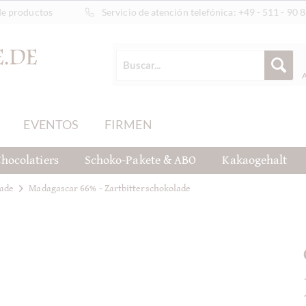
de productos
Servicio de atención telefónica:
+49 - 511 - 90 
EVENTOS
FIRMEN
hocolatiers
Schoko-Pakete & ABO
Kakaogehalt
ade
Madagascar 66% - Zartbitterschokolade