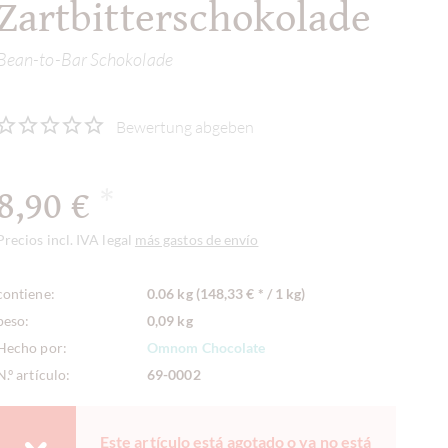
Zartbitterschokolade
Bean-to-Bar Schokolade
Bewertung abgeben
8,90 €
*
Precios incl. IVA legal
más gastos de envío
contiene:
0.06 kg (148,33 € * / 1 kg)
peso:
0,09 kg
Hecho por:
Omnom Chocolate
N.º artículo:
69-0002
Este artículo está agotado o ya no está