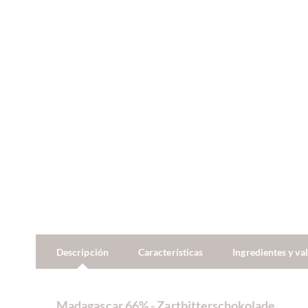
Descripción
Características
Ingredientes y va
Madagascar 66% - Zartbitterschokolade