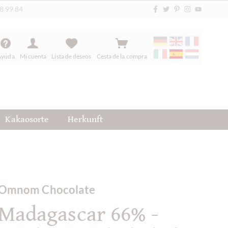
88 99 84
Ayuda
Mi cuenta
Lista de deseos
Cesta de la compra
Kakaosorte
Herkunft
Omnom Chocolate
Madagascar 66% -