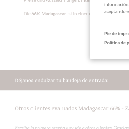
información
aceptando el
Die
66% Madagascar
ist in einer orange-farbenen Sc
Pie de impr
Política de 
Déjanos endulzar tu bandeja de entrada:
Otros clientes evaluados Madagascar 66% - Z
Escriba la primera reseña y ayude a otros clientes. Gracias