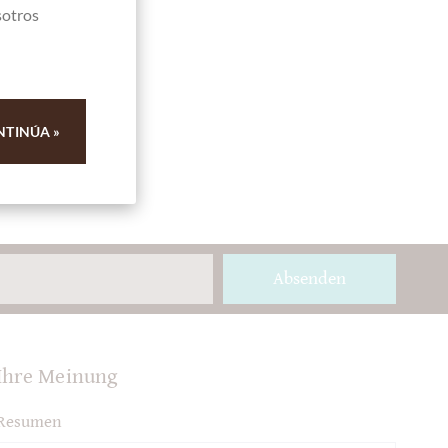
sotros
NTINÚA »
Absenden
Ihre Meinung
Resumen