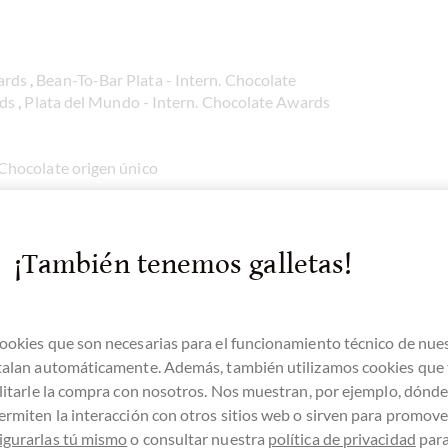
ards
,
Bean-To-Bar Plata - Intern. Chocolate
rds
,
Plata del Mundo - Intern. Chocolate Awards
 Chocolate origen único
Madagaskar
von der Plantage von
Akesson
im
¡También tenemos galletas!
hnen der Welt. Auf Island werden sie zu einer
beitet. Die typischen Aromen dieser
ierter angehmer Säure und einem Hauch an
ookies que son necesarias para el funcionamiento técnico de nue
stalan automáticamente. Además, también utilizamos cookies que
chokolade von der Bohne bis zur Tafel
ilitarle la compra con nosotros. Nos muestran, por ejemplo, dónd
ermiten la interacción con otros sitios web o sirven para promover
igurarlas tú mismo
o consultar nuestra
política de privacidad
par
e Awards 2018: World Silver - Micro Batch