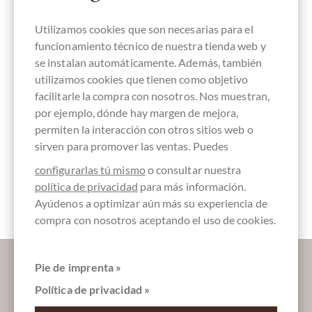
Centrale
Utilizamos cookies que son necesarias para el
funcionamiento técnico de nuestra tienda web y
se instalan automáticamente. Además, también
utilizamos cookies que tienen como objetivo
Fabricado en
chocolate
vegan-
Comercio
Embalaje
Austria,
puro sin
amigable
directo,
colores crema
facilitarle la compra con nosotros. Nos muestran,
chocolate
ingredientes
Chocolate
austriaco
Comercio
por ejemplo, dónde hay margen de mejora,
justo
permiten la interacción con otros sitios web o
sirven para promover las ventas. Puedes
configurarlas tú mismo
o consultar nuestra
política de privacidad
para más información.
Barras de
chocolate
Ayúdenos a optimizar aún más su experiencia de
compra con nosotros aceptando el uso de cookies.
Déjanos endulzar tu bandeja de entrada:
Pie de imprenta »
Política de privacidad »