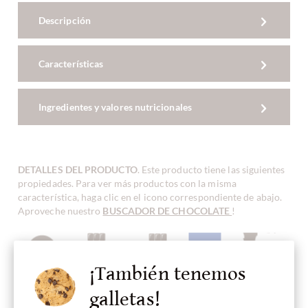
Descripción
Características
Ingredientes y valores nutricionales
DETALLES DEL PRODUCTO
. Este producto tiene las siguientes
propiedades. Para ver más productos con la misma
característica, haga clic en el icono correspondiente de abajo.
Aproveche nuestro
BUSCADOR DE CHOCOLATE
!
¡También tenemos
Contenido
chocolate
Chocolate
Origen de
Continente de
100 %
oscuro
Bean-To-Bar
frijoles
origen
galletas!
Nicaragua
Cioccolato
dall'America