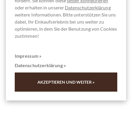
fördern. Sie können diese
selber konfigurieren
oder erhalten in unserer
Datenschutzerklärung
Tartufo al Cappuccino weiße
weitere Informationen. Bitte unterstützen Sie uns
Haselnusstrüffel
dabei, Ihr Einkaufserlebnis bei uns weiter zu
aus dem Piemont 1 Stück
optimieren, in dem Sie der Benutzung von Cookies
zustimmen!
Details
Impressum »
In den
Warenkorb
Datenschutzerklärung »
Inhalt
0.01 kg
(100,00 € * / 1 kg)
1,00 €
AKZEPTIEREN UND WEITER »
*
Merken