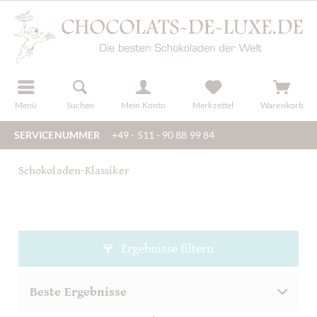
der
registrieren
Menü
Suchen
Mein Konto
Merkzettel
Warenkorb
SERVICENUMMER
+49 - 511 - 90 88 99 84
Schokoladen-Klassiker
Ergebnisse filtern