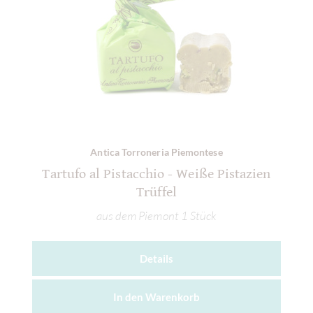
Antica Torroneria Piemontese
Tartufo al Pistacchio - Weiße Pistazien
Trüffel
aus dem Piemont 1 Stück
Details
In den
Warenkorb