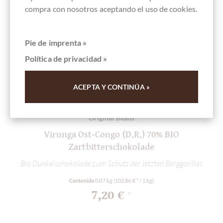
compra con nosotros aceptando el uso de cookies.
Pie de imprenta »
Política de privacidad »
ACEPTA Y CONTINÚA »
Original Beans
Virunga Ost-Congo (D.R.) 70% BIO
Zartbitterschokolade
C
Bio Dunkelschokolade zum Schutz der letzten Berggorillas
Contenido
0.07 kg
(102,86 € * / 1 kg)
7,20 €
*