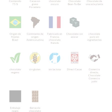
Contenido
Cacao en
chocolate
Chocolate
Chocolate de
75 %
grano
oscuro
Bean-To-Bar
una sola planta
Forastero
Origen de
Continente de
Fabricado en
Chocolate con
chocolate
frijoles
origen
Francia,
azúcar
puro sin
Brasil
América Latina
chocolate
ingredientes
francés
chocolate
sin gluten
sin lactosa
Direct Cacao
Comercio
vegano
directo,
Chocolate
Comercio
justo
Embalaje
Barras de
negro
chocolate