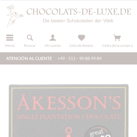
registro
Menú
Buscar
Mi cuenta
Lista de deseos
Cesta de la compra
ATENCIÓN AL CLIENTE
+49 - 511 - 90 88 99 84
gen