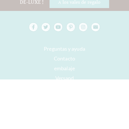
DE-LUXE !
A los vales de regalo
Preguntas y ayuda
Contacto
embalaje
Versand
Mejor antes
Su cuenta
AGB
Derecho a retirada