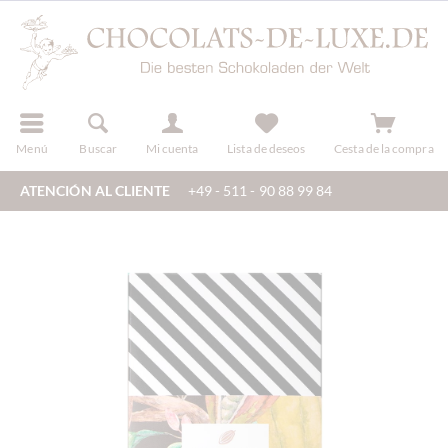
registro
Menú
Buscar
Mi cuenta
Lista de deseos
Cesta de la compra
ATENCIÓN AL CLIENTE
+49 - 511 - 90 88 99 84