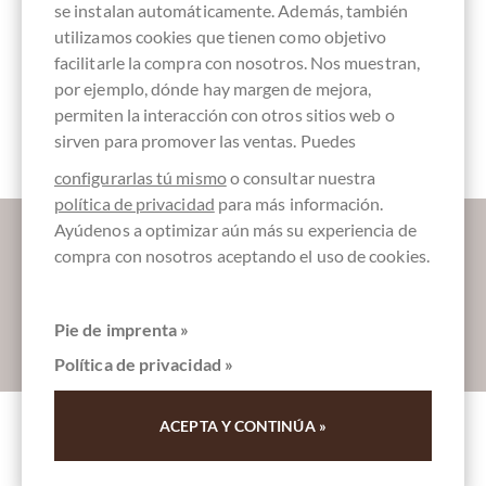
peruano
se instalan automáticamente. Además, también
utilizamos cookies que tienen como objetivo
facilitarle la compra con nosotros. Nos muestran,
por ejemplo, dónde hay margen de mejora,
permiten la interacción con otros sitios web o
Embalaje
Barras de
2 Tostado
verde
chocolate
medio
sirven para promover las ventas. Puedes
configurarlas tú mismo
o consultar nuestra
política de privacidad
para más información.
Déjanos endulzar tu bandeja de entrada:
Ayúdenos a optimizar aún más su experiencia de
compra con nosotros aceptando el uso de cookies.
Pie de imprenta »
Absenden
Política de privacidad »
ACEPTA Y CONTINÚA »
Otros clientes evaluados Mazamari Junin