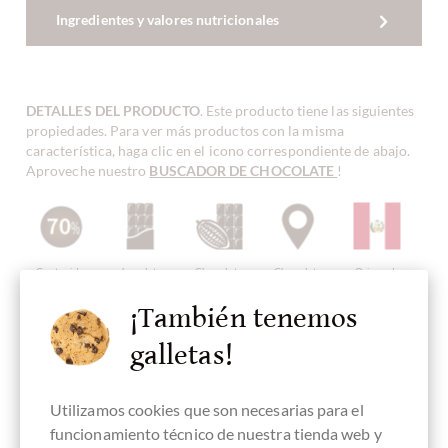
Ingredientes y valores nutricionales
DETALLES DEL PRODUCTO
. Este producto tiene las siguientes
propiedades. Para ver más productos con la misma
característica, haga clic en el icono correspondiente de abajo.
Aproveche nuestro
BUSCADOR DE CHOCOLATE
!
Contenido
chocolate
Chocolate
Chocolate
Origen de
70 %
oscuro
Bean-To-Bar
Single Origin,
frijoles
Chocolate
Perú
origen único
¡También tenemos
galletas!
Utilizamos cookies que son necesarias para el
Continente de
Fabricado en
chocolate
sin gluten
Embalaje
origen
Perú,
vegano
negro
funcionamiento técnico de nuestra tienda web y
América Latina
chocolate