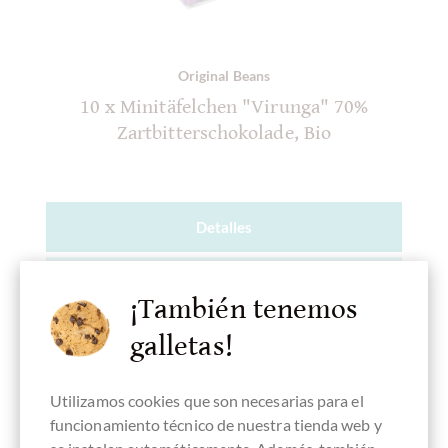
Original Beans
10 x Minitäfelchen "Virunga" 70%
Zartbitterschokolade, Bio
Detalles
¡Actualmente agotado !
¡También tenemos
galletas!
Utilizamos cookies que son necesarias para el
Recordar
funcionamiento técnico de nuestra tienda web y