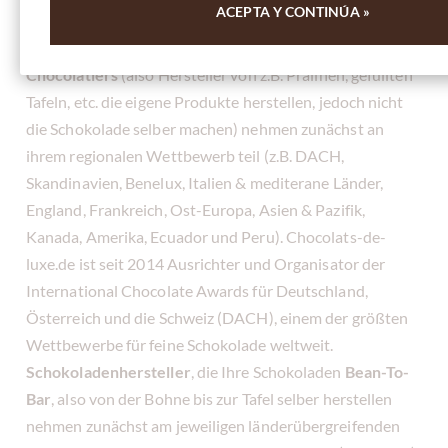
ACEPTA Y CONTINÚA »
Wer kann teilnehmen ?
Chocolatiers
(also Hersteller von z.B. Pralinen, gefüllten
Tafeln, etc. die eigene Produkte herstellen, jedoch nicht
die Schokolade selber machen) nehmen zunächst an
ihrem regionalen Wettbewerb teil (z.B. DACH,
Skandinavien, Benelux, Italien & mediterane Länder,
England, Frankreich, Ost-Europa, Asien & Pazifik,
Kanada, Amerika, Ecuador und Peru). Chocolats-de-
luxe.de ist seit 2014 Ausrichter und Organisator der
International Chocolate Awards für Deutschland,
Österreich und die Schweiz (DACH), einem der größten
Wettbewerbe für feine Schokolade weltweit.
Schokoladenhersteller
, die Ihre Schokoladen
Bean-To-
Bar
, also von der Bohne bis zur Tafel selber herstellen
nehmen zunächst am jeweiligen länderübergreifenden