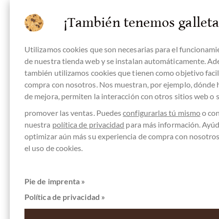
Den international bekannten Wettbewerb gibt es seit
2012 und auf (fast) allen Erdteilen und in vielen
¡También tenemos galleta
Regionen. Inzwischen sind die International Chocolate
Awards zum weltweit größten Schokoladen-Wettbewerb
Utilizamos cookies que son necesarias para el funcionami
geworden!
de nuestra tienda web y se instalan automáticamente. Ad
también utilizamos cookies que tienen como objetivo facili
Das ist es, was den globalen Erfolg der International
compra con nosotros. Nos muestran, por ejemplo, dónde
Chocolate Awards ausmacht: Während in Europa z.B.
de mejora, permiten la interacción con otros sitios web o 
Schokolade mit Marzipan hoch im Kurs steht, sind in
promover las ventas. Puedes
configurarlas tú mismo
o con
Asien z.B. Algen/Tang oben in der Beliebtheit; während in
nuestra
política de privacidad
para más información. Ayú
Europa gerne auch Käse verarbeitet wird, ist
optimizar aún más su experiencia de compra con nosotro
Schimmelkäse in Amerika verboten und in Asien
el uso de cookies.
unbekannt. Dementsprechend gibt es auf allen
Kontinenten Juroren, die sich mit den jeweiligen
Pie de imprenta »
Produkten und Vorlieben auskennen und diese von der
Política de privacidad »
Qualität beurteilen können. Das hat kein anderer Award
weltweit !