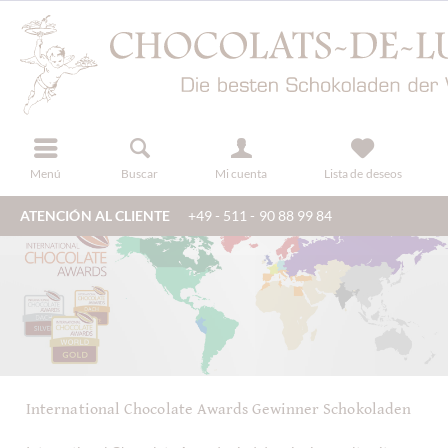
registro
Menú
Buscar
Mi cuenta
Lista de deseos
ATENCIÓN AL CLIENTE
+49 - 511 - 90 88 99 84
International Chocolate Awards Gewinner Schokoladen