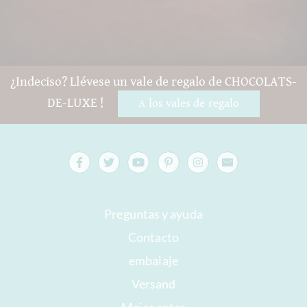
¿Indeciso? Llévese un vale de regalo de CHOCOLATS-
DE-LUXE !
A los vales de regalo
Preguntas y ayuda
Contacto
embalaje
Versand