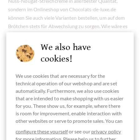
Nuss-Nougat-Streichcreme in allerbester Qualität,
sondern im Onlineshop von Chocolats-de-luxe.de
können Sie auch viele Varianten bestellen, um auf dem
Brötchen stets für Abwechslung zu sorgen. Wie wäre es
denn zum Beispiel einmal mit einer
knusprigen
Nusscreme aus gebrannten Pekannüssen
mit einer
We also have
Prise Meersalz als Brotaufstrich? Oder auf dem Crêpe,
cookies!
zum Eis oder gar herzhaft zum Käse? Die Möglichkeiten
sind so vielfältig wie unsere Aufstriche selbst. Werden Sie
We use cookies that are necessary for the
mit Chocolats-de-luxe.de kreativ und kreieren Sie
technical operation of our webshop and are set
Geschmackerlebnisse der ganz neuen Art!
automatically. Furthermore, we also use cookies
that are intended to make shopping with us easier
TIPP: Wenn sich etwas Öl auf der Schokoladen-
for you. These show us, for example, where there
Streichcreme abgesetzt hat, ist das gar kein Problem und
is room for improvement, enable interaction with
ganz normal bei 100% natürlichen Zutaten und vielen
other websites or serve to promote sales. You can
Nüssen. Einfach kurz umrühren und alles ist wieder so
configure these yourself
or see our
privacy policy
wie man es gerne hat !
for more information. Please help us to further