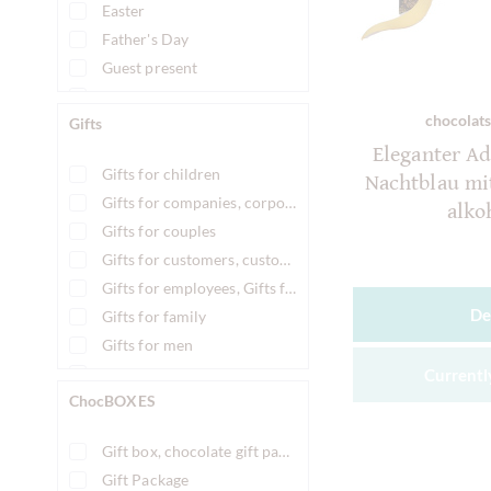
Easter
Father's Day
Guest present
Mother's day
chocolats
Gifts
New Year's Eve
Eleganter A
Osterprodukt
Gifts for children
Nachtblau mit
St Nicholas' Day
Gifts for companies, corporate gifts
alko
Valentins day
Gifts for couples
Wedding
Gifts for customers, customer gifts
Weihnachtsprodukt
Gifts for employees, Gifts for staff
De
Gifts for family
Gifts for men
Gifts for office & colleagues
Currently
ChocBOXES
Gifts for teenagers
Gifts for women
Gift box, chocolate gift package
Gift Package