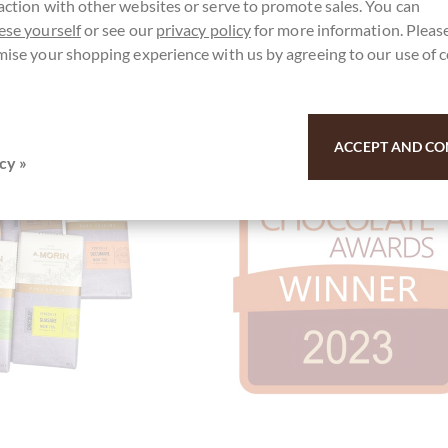
action with other websites or serve to promote sales. You can
Add to wish list
Compare
Add to wish lis
ese yourself
or see our
privacy policy
for more information. Please
mise your shopping experience with us by agreeing to our use of 
ACCEPT AND CO
cy »