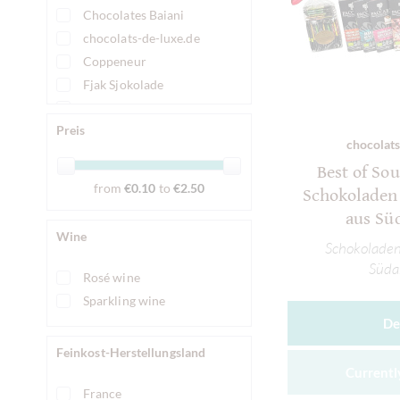
Chocolates Baiani
chocolats-de-luxe.de
Coppeneur
Fjak Sjokolade
Friis-Holm
Preis
Goodnow Farms Chocolate
chocolats
Krak Chocolade
Best of So
Marou
from
€0.10
to
€2.50
Schokoladen 
Meybol Cacao
aus Sü
Morin
Wine
Schokoladen 
Original Beans
Süda
Pump Street Chocolate
Rosé wine
Qantu
Sparkling wine
Solkiki Chocolate
De
Trinidad & Tobago Estate Chocolate
Feinkost-Herstellungsland
Willies Cacao
Currently
Zart Pralinen
France