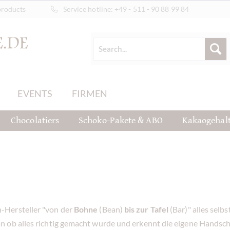
products
Service hotline:
+49 - 511 - 90 88 99 84
EVENTS
FIRMEN
Chocolatiers
Schoko-Pakete & ABO
Kakaogehal
-Hersteller "von der
Bohne
(Bean)
bis zur Tafel
(Bar)" alles sel
ob alles richtig gemacht wurde und erkennt die eigene Handschrift