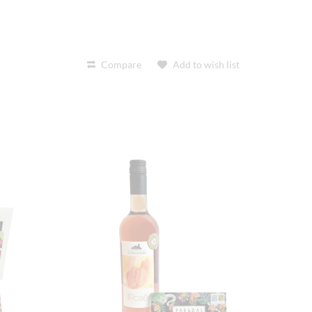
t
Compare
Add to wish list