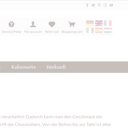
Service/Help
My account
Wish List
Shopping cart
t
Kakaosorte
Herkunft
bst verarbeitet. Dadurch kann man den Geschmack der
 der Chocolatiers. Von der Bohne bis zur Tafel ist alles