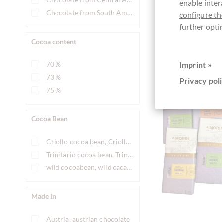
enable inter
Compare
Chocolate from South America
configure th
further opti
Cocoa content
70 %
Imprint »
73 %
Privacy poli
75 %
Cocoa Bean
Criollo cocoa bean, Criollo cacao bean
Trinitario cocoa bean, Trinitario cacao bean
wild cocoabean, wild cacaobean
Made in
Austria, austrian chocolate