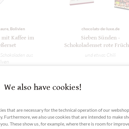
aure, Bolivien
chocolats-de-luxe.de
 mit Kaffee im
Sieben Sünden -
eßerset
Schokoladenset rote Früc
 Schokoladen aus
und etwas Chili
liven
tails
Details
We also have cookies!
 sold out !
Currently sold out !
es that are necessary for the technical operation of our webshop
y. Furthermore, we also use cookies that are intended to make s
r you. These show us, for example, where there is room for impro