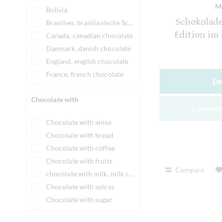
M
Bolivia
Schokolad
Brasilien, brasilianische Schokolade
Edition im
Canada, canadian chocolate
Danmark, danish chocolate
England, english chocolate
France, french chocolate
De
Germany, german chocolate
Chocolate with
Japan, Japanese chocolate
Currently
Netherlands, dutch chocolate
Chocolate with anise
Norway, Norwegian chocolate
Chocolate with bread
Peru, peruvian chocolate
Chocolate with coffee
Switzerland, Swiss chocolate
Chocolate with fruits
Thailand, Thai chocolate
Compare
chocolate with milk, milk chocolate
Trinidad & Tobago
Chocolate with spices
USA, american chocolate, us chocolate
Chocolate with sugar
Vietnam, Vietnamese chocolate
chocolate with whisky, whisky chocolate