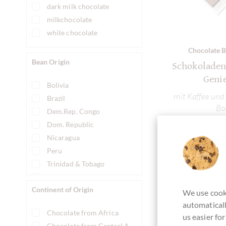
dark milk chocolate
milkchocolate
white chocolate
Chocolate B
Bean Origin
Schokoladen
Geni
Bolivia
mit Kaffee und
Brazil
Bo
Dem.Rep. Congo
Dom. Republic
Nicaragua
De
Peru
Trinidad & Tobago
Currently
Vietnam
Continent of Origin
We use cooki
automaticall
Chocolate from Africa
us easier fo
Chocolate from Central America