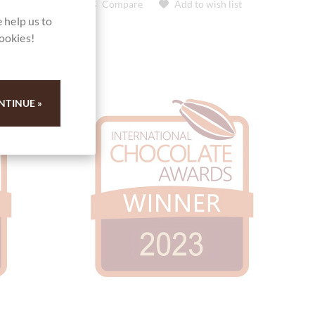
t
Compare
Add to wish list
 help us to
cookies!
NTINUE »