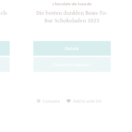
chocolats-de-luxe.de
lch-
Die besten dunklen Bean-To-
Bar Schokoladen 2023
Details
Currently sold out !
t
Compare
Add to wish list