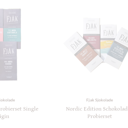
jokolade
Fjak Sjokolade
robierset Single
Nordic Edition Schokola
igin
Probierset