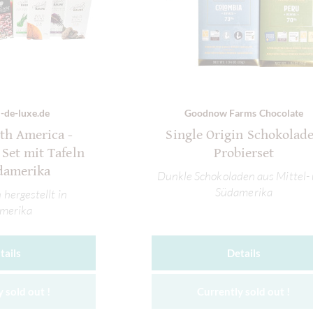
-de-luxe.de
Goodnow Farms Chocolate
uth America -
Single Origin Schokolad
Set mit Tafeln
Probierset
damerika
Dunkle Schokoladen aus Mittel-
Südamerika
hergestellt in
merika
tails
Details
 sold out !
Currently sold out !