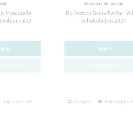
orin
chocolats-de-luxe.de
en Venezuela
Die besten Bean-To-Bar Mi
 Probierpaket
Schokoladen 2023
tails
Details
 sold out !
Currently sold out !
Add to wish list
Compare
Add to wish lis