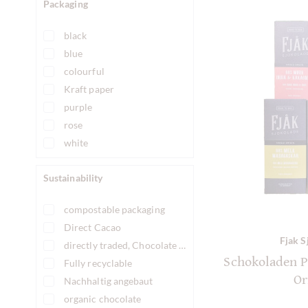
Packaging
plain pure chocolate without ingredients
black
blue
colourful
Kraft paper
purple
rose
white
Sustainability
compostable packaging
Direct Cacao
Fjak S
directly traded, Chocolate Fairly traded
Schokoladen P
Fully recyclable
Or
Nachhaltig angebaut
organic chocolate