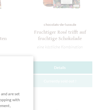
chocolats-de-luxe.de
Fruchtiger Rosé trifft auf
hten
fruchtige Schokolade
eine köstliche Kombination
Details
Currently sold out !
 and are set
hopping with
vement,