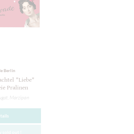
e Berlin
achtel "Liebe"
eie Pralinen
ugat, Marzipan
tails
 sold out !