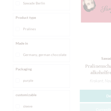
Sawade Berlin
Product type
Pralines
Made in
Germany, german chocolate
Sawad
Pralinensch
Packaging
alkoholfr
Krokant, No
purple
customizable
De
sleeve
Currently