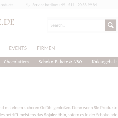
products
Service hotline:
+49 - 511 - 90 88 99 84
EVENTS
FIRMEN
Chocolatiers
Schoko-Pakete & ABO
Kakaogehalt
nd mit einem sicheren Gefühl genießen. Denn wenn Sie Produkte k
ies betrifft meistens das
Sojalecithin
, sofern es in der Schokolad