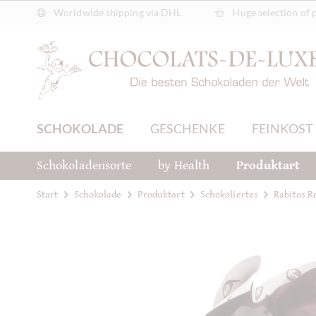
Worldwide shipping via DHL
Huge selection of 
SCHOKOLADE
GESCHENKE
FEINKOST
Schokoladensorte
by Health
Produktart
Start
Schokolade
Produktart
Schokoliertes
Rabitos R