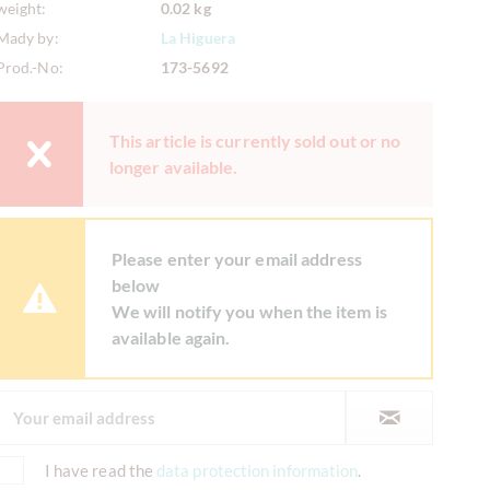
weight:
0.02 kg
Mady by:
La Higuera
Prod.-No:
173-5692
This article is currently sold out or no
longer available.
Please enter your email address
below
We will notify you when the item is
available again.
I have read the
data protection information
.