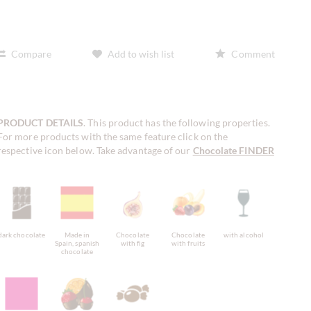
Compare
Add to wish list
Comment
PRODUCT DETAILS
. This product has the following properties.
For more products with the same feature click on the
respective icon below. Take advantage of our
Chocolate FINDER
!
dark chocolate
Made in
Chocolate
Chocolate
with alcohol
Spain, spanish
with fig
with fruits
chocolate