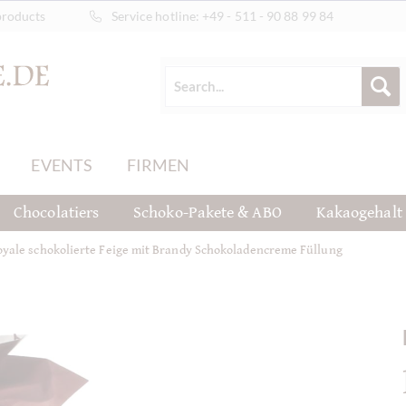
products
Service hotline:
+49 - 511 - 90 88 99 84
EVENTS
FIRMEN
Chocolatiers
Schoko-Pakete & ABO
Kakaogehalt
oyale schokolierte Feige mit Brandy Schokoladencreme Füllung