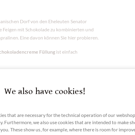
panischen Dorf von den Eheleuten Senator
dee Feigen mit Schokolade zu kombinierten und
pralinen. Eine davon können Sie hier probieren.
 Schokoladencreme Füllung
ist einfach
We also have cookies!
r here for our SchokoNEWS:
es that are necessary for the technical operation of our webshop
y. Furthermore, we also use cookies that are intended to make s
r you. These show us, for example, where there is room for impro