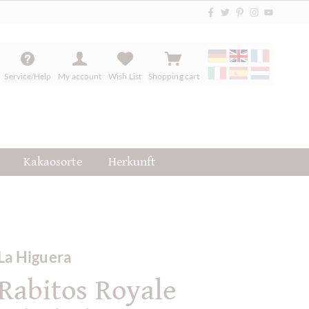
Service/Help
My account
Wish List
Shopping cart
Kakaosorte
Herkunft
La Higuera
Rabitos Royale