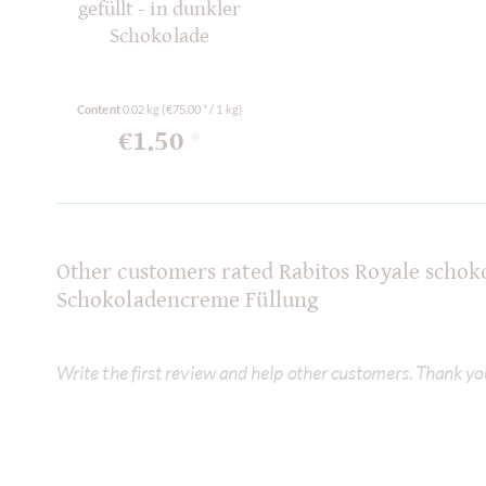
gefüllt - in dunkler
Schokolade
Content
0.02 kg
(€75.00 * / 1 kg)
€1.50
*
Other customers rated Rabitos Royale schoko
Schokoladencreme Füllung
Write the first review and help other customers. Thank yo