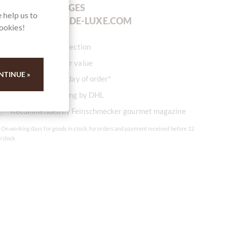
YOUR ADVANTAGES
 help us to
AT
CHOCOLATS-DE-LUXE.COM
cookies!
Great product selection
No minimum order value
NTINUE »
Ready to ship on day of order*
Worldwide shipping by DHL
Recommended by Feinschmecker gourmet magazine
* On working days for goods in stock, for orders and payment received before 12
o'clock