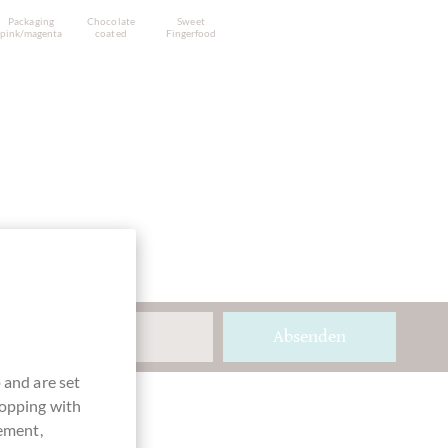
Packaging
Chocolate
Sweet
pink/magenta
coated
Fingerfood
Absenden
 and are set
hopping with
vement,