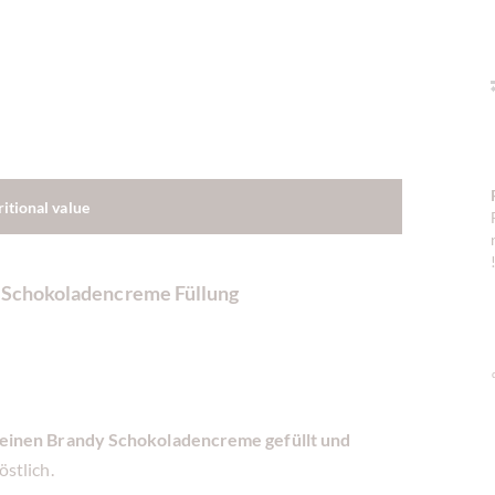
ritional value
y Schokoladencreme Füllung
feinen Brandy Schokoladencreme gefüllt und
östlich.