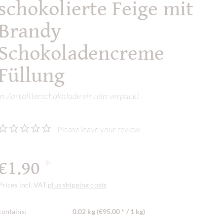
schokolierte Feige mit
Brandy
Schokoladencreme
Füllung
in Zartbitterschokolade einzeln verpackt
Please leave your review
€1.90
*
Prices incl. VAT
plus shipping costs
contains:
0.02 kg (€95.00 * / 1 kg)