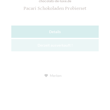
chocolats-de-luxe.de
Pacari Schokoladen Probierset
Details
Derzeit ausverkauft !
Merken