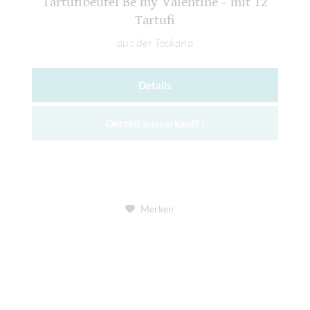
Tartufibeutel Be my Valentine - mit 12
Tartufi
aus der Toskana
Details
Derzeit ausverkauft !
Merken