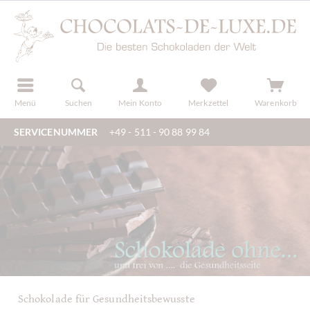
der
registrieren
Menü
Suchen
Mein Konto
Merkzettel
Warenkorb
SERVICENUMMER
+49 - 511 - 90 88 99 84
Schokolade für Gesundheitsbewusste