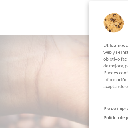
Utilizamos c
web y se in
objetivo fac
de mejora, p
Puedes
conf
información
+4
aceptando el
Pie de impr
Política de 