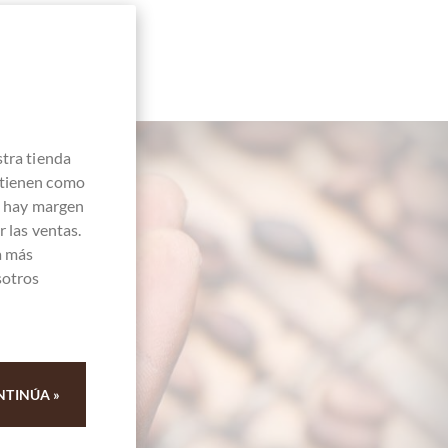
stra tienda
 tienen como
e hay margen
 las ventas.
a más
sotros
 84
NTINÚA »