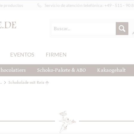
de productos
Servicio de atención telefónica:
+49 - 511 - 90 
EVENTOS
FIRMEN
hocolatiers
Schoko-Pakete & ABO
Kakaogehalt
..
Schokolade mit Reis 🍚