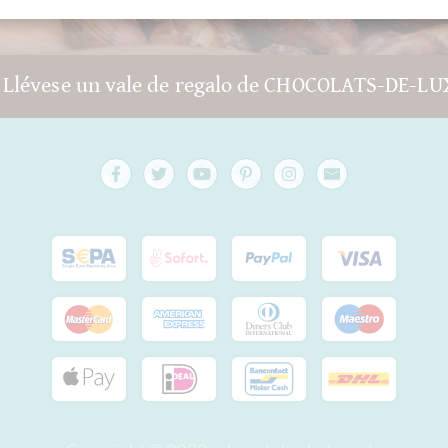
 Llévese un vale de regalo de CHOCOLATS-DE-LU