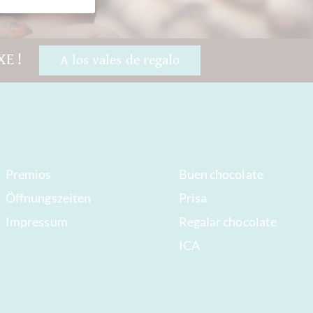
XE !
A los vales de regalo
Premios
Buen chocolate
Öffnungszeiten
Prisa
Impressum
Regalar chocolate
ICA