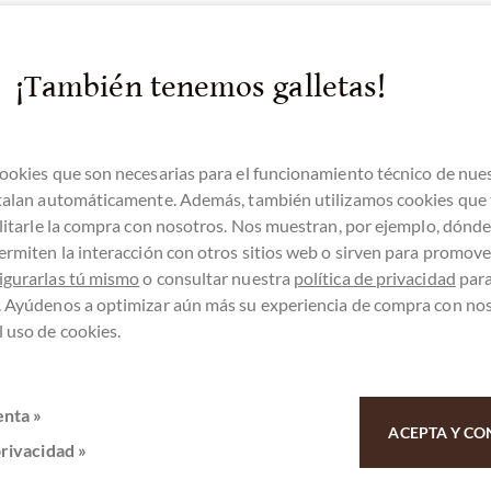
¡También tenemos galletas!
ookies que son necesarias para el funcionamiento técnico de nue
stalan automáticamente. Además, también utilizamos cookies que
ilitarle la compra con nosotros. Nos muestran, por ejemplo, dónd
ermiten la interacción con otros sitios web o sirven para promover
atención al cliente
igurarlas tú mismo
o consultar nuestra
política de privacidad
par
. Ayúdenos a optimizar aún más su experiencia de compra con no
9 - 511 - 90 88 99
 uso de cookies.
enta »
Lun-Vie 10 - 18 h
ACEPTA Y CO
privacidad »