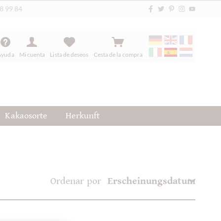
88 99 84
Ayuda
Mi cuenta
Lista de deseos
Cesta de la compra
Kakaosorte
Herkunft
Ordenar por